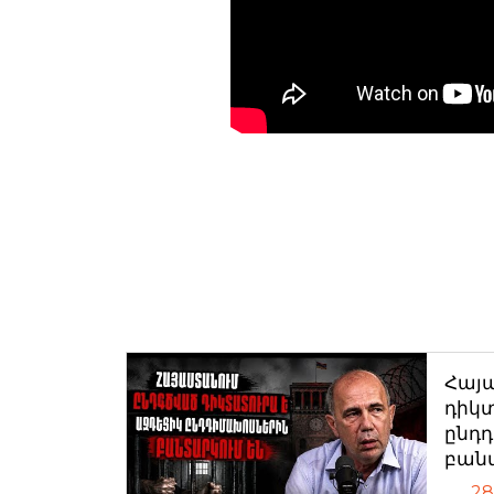
Հայ
դիկտ
ընդ
բան
28