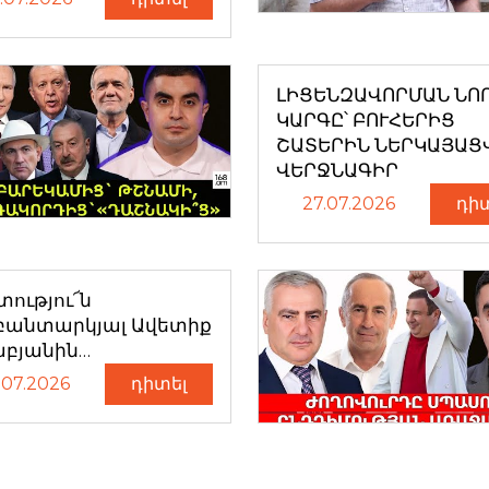
ԼԻՑԵՆԶԱՎՈՐՄԱՆ ՆՈ
ԿԱՐԳԸ՝ ԲՈՒՀԵՐԻՑ
ՇԱՏԵՐԻՆ ՆԵՐԿԱՅԱՑ
ՎԵՐՋՆԱԳԻՐ
27.07.2026
դի
ությու՜ն
բանտարկյալ Ավետիք
աբյանին…
.07.2026
դիտել