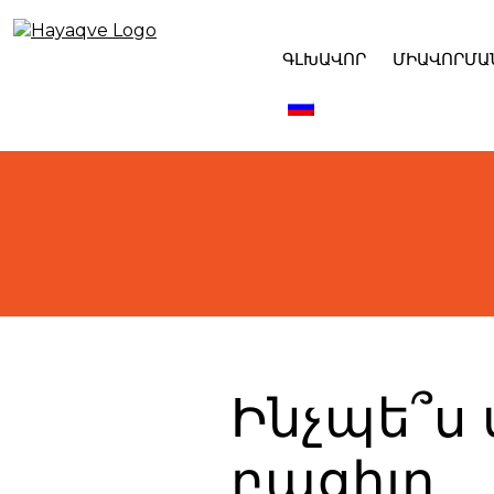
Skip
to
content
ԳԼԽԱՎՈՐ
ՄԻԱՎՈՐՄԱ
Ինչպե՞ս 
բացիլը