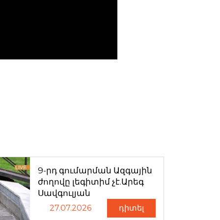
9-րդ գումարման Ազգային
ժողովը լեգիտիմ չէ.Արեգ
Սավգուլյան
27.07.2026
դիտել