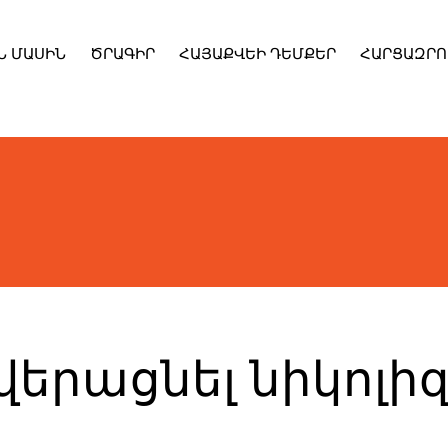
Ն ՄԱՍԻՆ
ԾՐԱԳԻՐ
ՀԱՅԱՔՎԵԻ ԴԵՄՔԵՐ
ՀԱՐՑԱԶՐՈ
վերացնել նիկոլի