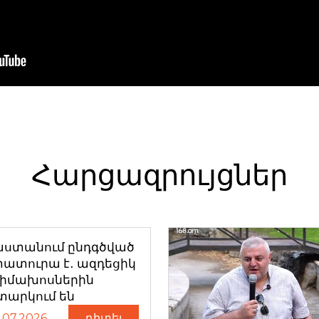
Հարցազրույցներ
աստանում ընդգծված
ատուրա է․ ազդեցիկ
դիմախոսներին
տարկում են
.07.2026
դիտել