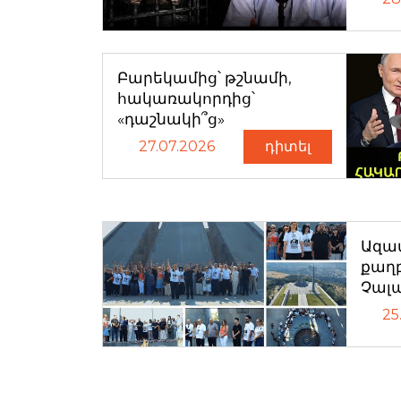
Բարեկամից՝ թշնամի,
հակառակորդից՝
«դաշնակի՞ց»
27.07.2026
դիտել
Ազատ
քաղ
Չալ
25