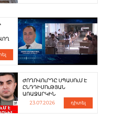
Ր
ՎՈՂ
տել
ԺՈՂՈՎՈւՐԴԸ ՍՊԱՍՈւՄ Է
ԸՆԴԴԻՄՈւԹՅԱՆ
ԱՌԱՋԱՐԿԻՆ
23.07.2026
դիտել