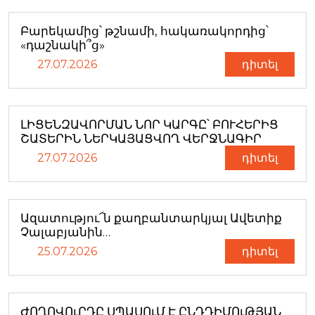
Բարեկամից՝ թշնամի, հակառակորդից՝
«դաշնակի՞ց»
27.07.2026
դիտել
ԼԻՑԵՆԶԱՎՈՐՄԱՆ ՆՈՐ ԿԱՐԳԸ՝ ԲՈՒՀԵՐԻՑ
ՇԱՏԵՐԻՆ ՆԵՐԿԱՅԱՑՎՈՂ ՎԵՐՋՆԱԳԻՐ
27.07.2026
դիտել
Ազատությու՜ն քաղբանտարկյալ Ավետիք
Չալաբյանին…
25.07.2026
դիտել
ԺՈՂՈՎՈւՐԴԸ ՍՊԱՍՈւՄ Է ԸՆԴԴԻՄՈւԹՅԱՆ