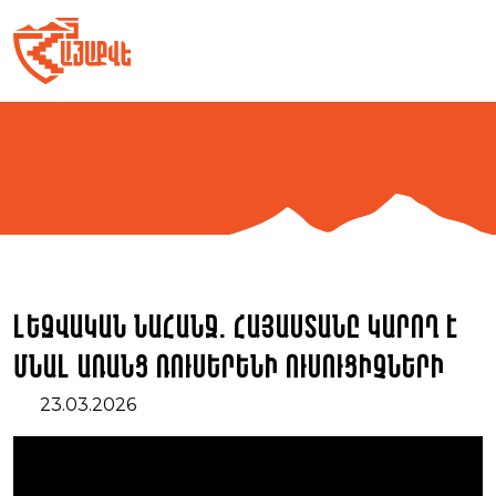
Skip
to
content
Լեզվական նահանջ. Հայաստանը կարող է
մնալ առանց ռուսերենի ուսուցիչների
23.03.2026