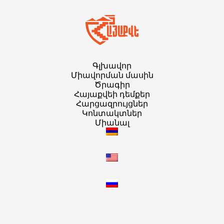
Գլխավոր
Միավորման մասին
Ծրագիր
Հայաքվեի դեմքեր
Հարցազրույցներ
Կոնտակտներ
Միանալ