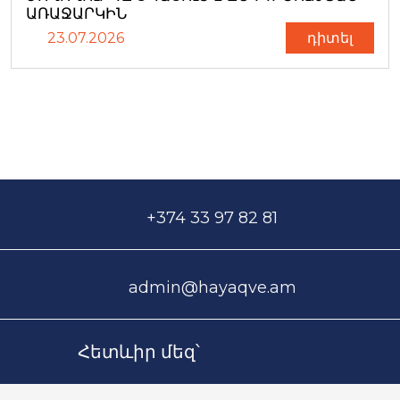
ԱՌԱՋԱՐԿԻՆ
23.07.2026
դիտել
+374 33 97 82 81
admin@hayaqve.am
Հետևիր մեզ՝