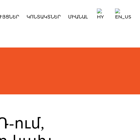
ՒՅՑՆԵՐ
ԿՈՆՏԱԿՏՆԵՐ
ՄԻԱՆԱԼ
Դ-ում,