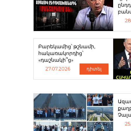
ընդ
բան
28
Բարեկամից՝ թշնամի,
հակառակորդից՝
«դաշնակի՞ց»
27.07.2026
դիտել
Ազատ
քաղ
Չալ
25