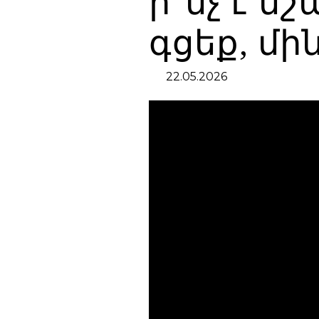
ի՞նչ է ն
գցեք, մի
22.05.2026