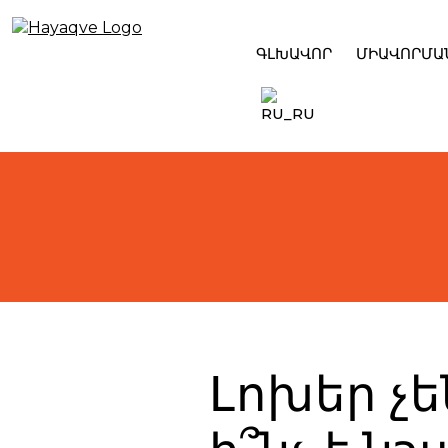
Skip
to
content
ԳԼԽԱՎՈՐ
ՄԻԱՎՈՐՄԱ
Լոխեր չեն