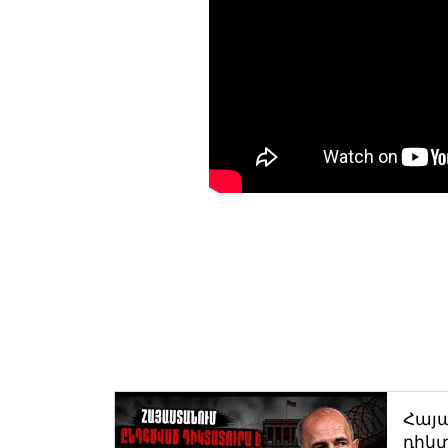
Հայ
դիկտ