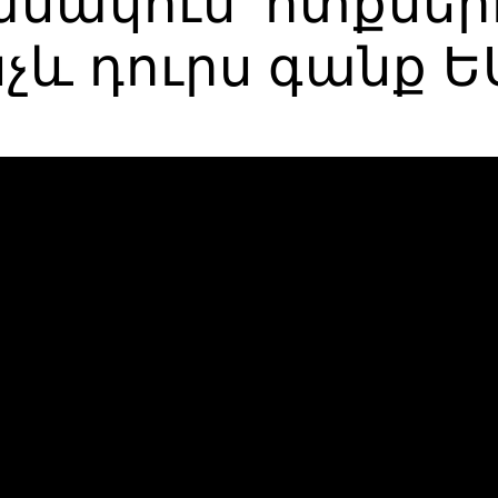
շանակում՝ ոտքնե
նչև դուրս գանք 