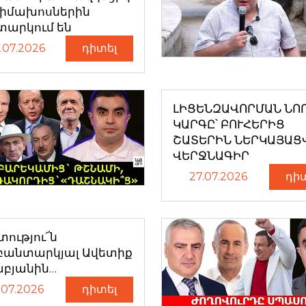
դիմախոսներին
տարկում են
.07.2026
դիտել
ԼԻՑԵՆԶԱՎՈՐՄԱՆ ՆՈ
ԿԱՐԳԸ՝ ԲՈՒՀԵՐԻՑ
ՇԱՏԵՐԻՆ ՆԵՐԿԱՅԱՑ
ՎԵՐՋՆԱԳԻՐ
27.07.2026
դի
ությու՜ն
բանտարկյալ Ավետիք
աբյանին…
.07.2026
դիտել