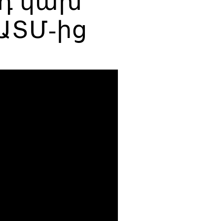
րդ կախ
ԵԱՏՄ-ից