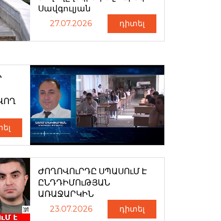
Սավգուլյան
27.07.2026
դիտել
Ր
ՎՈՂ
տել
ԺՈՂՈՎՈւՐԴԸ ՍՊԱՍՈւՄ Է
ԸՆԴԴԻՄՈւԹՅԱՆ
ԱՌԱՋԱՐԿԻՆ
23.07.2026
դիտել