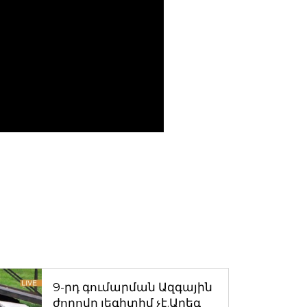
9-րդ գումարման Ազգային
ժողովը լեգիտիմ չէ.Արեգ