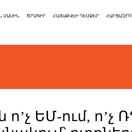
Ն ՄԱՍԻՆ
ԾՐԱԳԻՐ
ՀԱՅԱՔՎԵԻ ԴԵՄՔԵՐ
ՀԱՐՑԱԶՐՈ
 ո’չ ԵՄ-ում, ո’չ Ռ