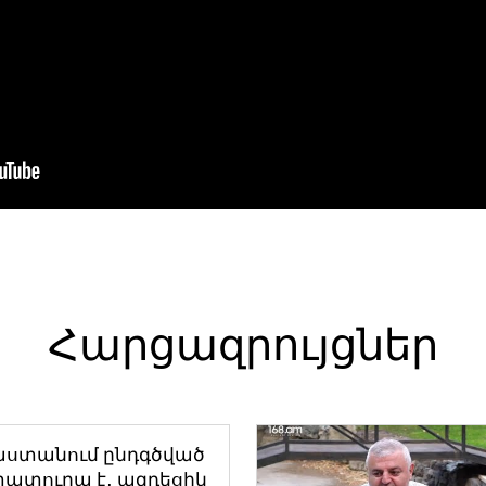
Հարցազրույցներ
աստանում ընդգծված
ատուրա է․ ազդեցիկ