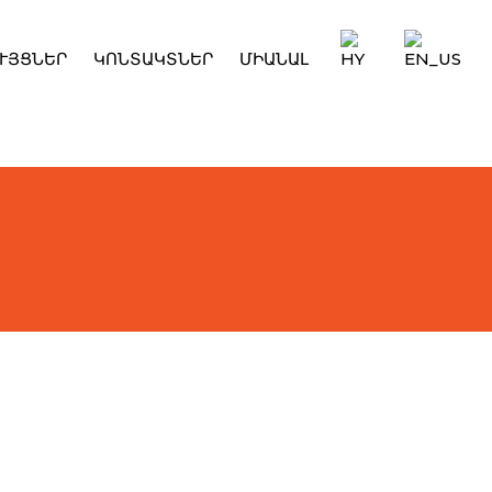
ՒՅՑՆԵՐ
ԿՈՆՏԱԿՏՆԵՐ
ՄԻԱՆԱԼ
ը