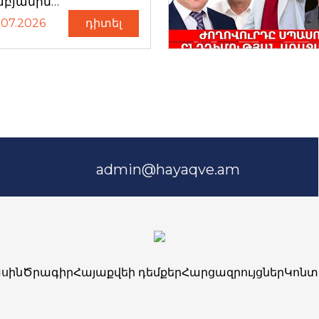
աբյանին…
.07.2026
դիտել
admin@hayaqve.am
սին
Ծրագիր
Հայաքվեի դեմքեր
Հարցազրույցներ
Կոնտ