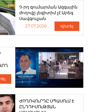
9-րդ գումարման Ազգային
ժողովը լեգիտիմ չէ.Արեգ
Սավգուլյան
27.07.2026
դիտել
Ր
ՎՈՂ
տել
ԺՈՂՈՎՈւՐԴԸ ՍՊԱՍՈւՄ Է
ԸՆԴԴԻՄՈւԹՅԱՆ