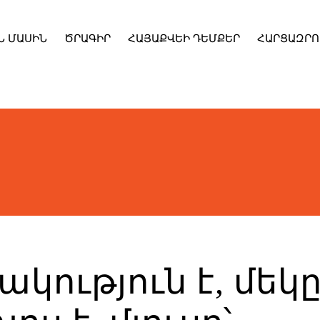
Ն ՄԱՍԻՆ
ԾՐԱԳԻՐ
ՀԱՅԱՔՎԵԻ ԴԵՄՔԵՐ
ՀԱՐՑԱԶՐՈ
կություն է, մեկ