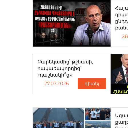
Հայ
դիկտ
ընդ
բան
28
Բարեկամից՝ թշնամի,
հակառակորդից՝
«դաշնակի՞ց»
27.07.2026
դիտել
Ազատ
քաղ