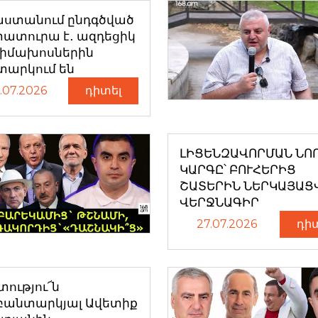
աստանում ընդգծված
ատուրա է․ ազդեցիկ
դիմախոսներին
տարկում են
.07.2026
դիտել
ԼԻՑԵՆԶԱՎՈՐՄԱՆ ՆՈ
ԿԱՐԳԸ՝ ԲՈՒՀԵՐԻՑ
ՇԱՏԵՐԻՆ ՆԵՐԿԱՅԱՑ
ՎԵՐՋՆԱԳԻՐ
27.07.2026
դի
ությու՜ն
բանտարկյալ Ավետիք