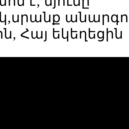
ոս է, մյուսը՝
կ,սրանք անարգու
ն, Հայ եկեղեցին