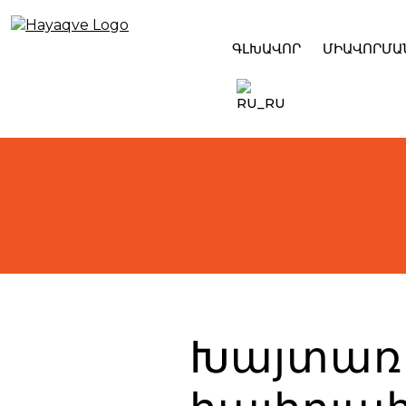
Skip
to
content
ԳԼԽԱՎՈՐ
ՄԻԱՎՈՐՄԱ
Խայտառա