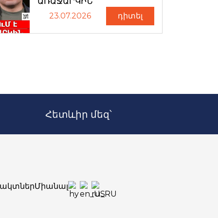
ԱՌԱՋԱՐԿԻՆ
23.07.2026
դիտել
Հետևիր մեզ՝
ակտներ
Միանալ