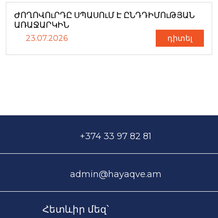
ԺՈՂՈՎՈւՐԴԸ ՍՊԱՍՈւՄ Է ԸՆԴԴԻՄՈւԹՅԱՆ
ԱՌԱՋԱՐԿԻՆ
23.07.2026
դիտել
+374 33 97 82 81
admin@hayaqve.am
Հետևիր մեզ՝