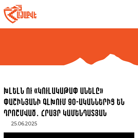
Skip
to
content
Խլելն ու «կուլակաթափ անելը»
Փաշինյանի գլխում 90-ականներից են
դրոշմված․ Հրայր Կամենդատյան
25.06.2025