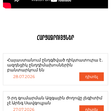
Հարցազրույցներ
Հայաստանում ընդգծված դիկտատուրա է․
ազդեցիկ ընդդիմախոսներին
բանտարկում են
28.07.2026
դիտել
9-րդ գումարման Ազգային ժողովը լեգիտիմ
չէ.Արեգ Սավգուլյան
27.07.2026
դիտել