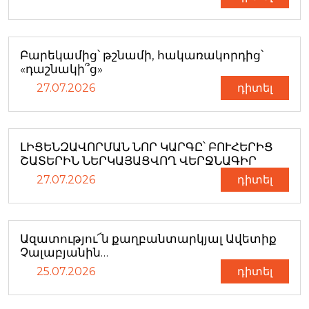
Բարեկամից՝ թշնամի, հակառակորդից՝
«դաշնակի՞ց»
27.07.2026
դիտել
ԼԻՑԵՆԶԱՎՈՐՄԱՆ ՆՈՐ ԿԱՐԳԸ՝ ԲՈՒՀԵՐԻՑ
ՇԱՏԵՐԻՆ ՆԵՐԿԱՅԱՑՎՈՂ ՎԵՐՋՆԱԳԻՐ
27.07.2026
դիտել
Ազատությու՜ն քաղբանտարկյալ Ավետիք
Չալաբյանին…
25.07.2026
դիտել