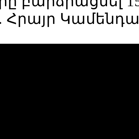
ը բարձրացնել 15
. Հրայր Կամենդ