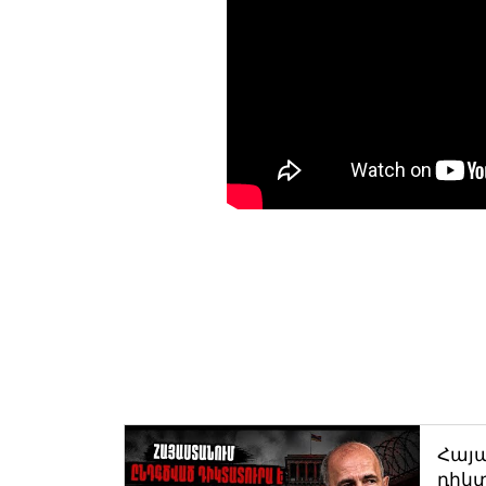
Հայ
դիկտ