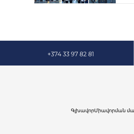
+374 33 97 82 81
Գլխավոր
Միավորման մա