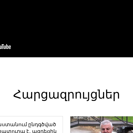
Հարցազրույցներ
աստանում ընդգծված
ատուրա է․ ազդեցիկ