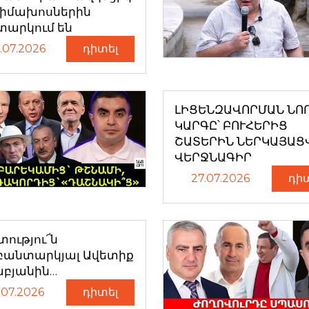
դիմախոսներին
տարկում են
.07.2026
դիտել
ԼԻՑԵՆԶԱՎՈՐՄԱՆ ՆՈ
ԿԱՐԳԸ՝ ԲՈՒՀԵՐԻՑ
ՇԱՏԵՐԻՆ ՆԵՐԿԱՅԱՑ
ՎԵՐՋՆԱԳԻՐ
27.07.2026
դի
ությու՜ն
բանտարկյալ Ավետիք
աբյանին…
.07.2026
դիտել