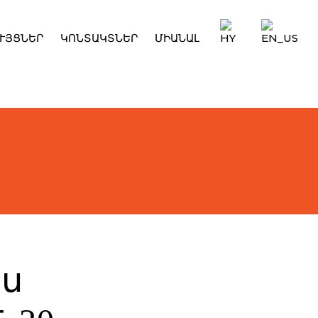
ՒՅՑՆԵՐ
ԿՈՆՏԱԿՏՆԵՐ
ՄԻԱՆԱԼ
´ս