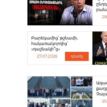
ընդ
բան
28
Բարեկամից՝ թշնամի,
հակառակորդից՝
«դաշնակի՞ց»
27.07.2026
դիտել
Ազատ
քաղ
Չալ
25