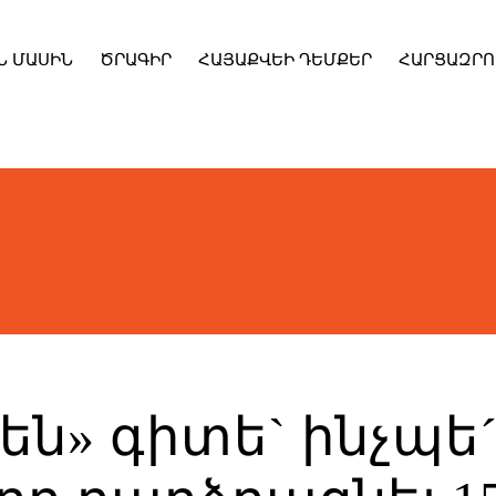
Ն ՄԱՍԻՆ
ԾՐԱԳԻՐ
ՀԱՅԱՔՎԵԻ ԴԵՄՔԵՐ
ՀԱՐՑԱԶՐՈ
են» գիտե` ինչպե