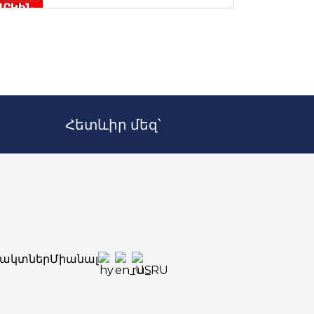
Հետևիր մեզ՝
ակտներ
Միանալ