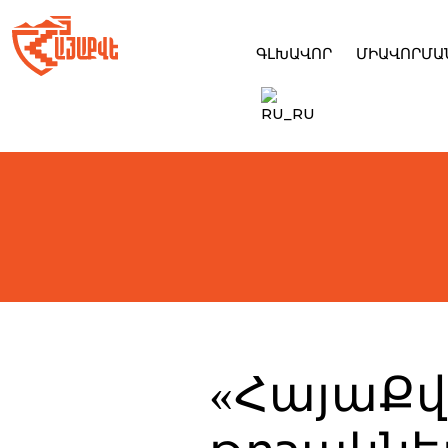
Skip
to
content
ԳԼԽԱՎՈՐ
ՄԻԱՎՈՐՄԱ
«ՀայաՔվ