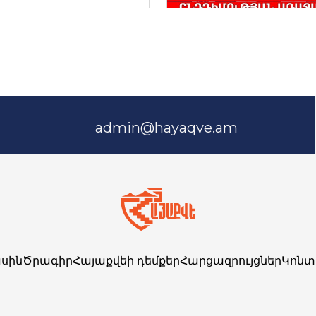
admin@hayaqve.am
սին
Ծրագիր
Հայաքվեի դեմքեր
Հարցազրույցներ
Կոնտ