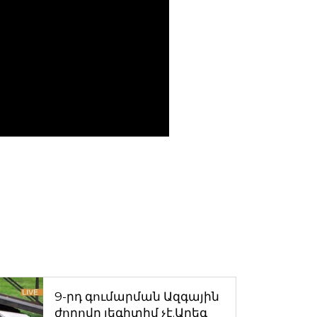
9-րդ գումարման Ազգային
ժողովը լեգիտիմ չէ.Արեգ