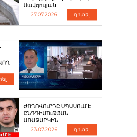
Սավգուլյան
27.07.2026
դիտել
Ր
ՎՈՂ
տել
ԺՈՂՈՎՈւՐԴԸ ՍՊԱՍՈւՄ Է
ԸՆԴԴԻՄՈւԹՅԱՆ
ԱՌԱՋԱՐԿԻՆ
23.07.2026
դիտել