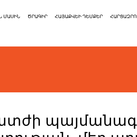
Ն ՄԱՍԻՆ
ԾՐԱԳԻՐ
ՀԱՅԱՔՎԵԻ ԴԵՄՔԵՐ
ՀԱՐՑԱԶՐՈ
ժի պայմանագիր