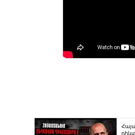
Հայ
դիկտ