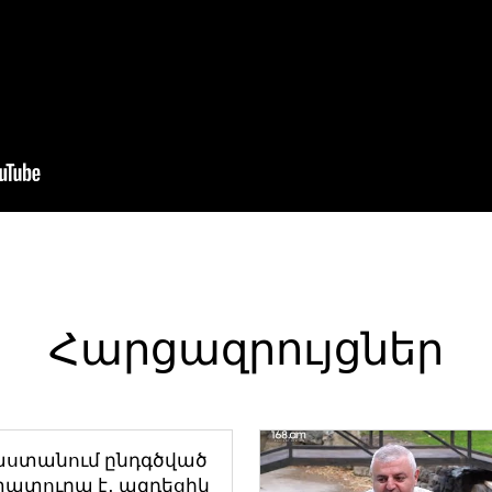
Հարցազրույցներ
աստանում ընդգծված
ատուրա է․ ազդեցիկ