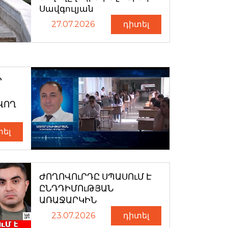
Սավգուլյան
27.07.2026
դիտել
Ր
ՎՈՂ
տել
ԺՈՂՈՎՈւՐԴԸ ՍՊԱՍՈւՄ Է
ԸՆԴԴԻՄՈւԹՅԱՆ
ԱՌԱՋԱՐԿԻՆ
23.07.2026
դիտել