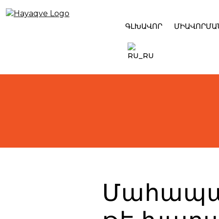
Skip
to
content
ԳԼԽԱՎՈՐ
ՄԻԱՎՈՐՄԱ
Մահապատ