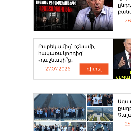
ընդ
բան
28
Բարեկամից՝ թշնամի,
հակառակորդից՝
«դաշնակի՞ց»
27.07.2026
դիտել
Ազատ
քաղ
Չալ
25