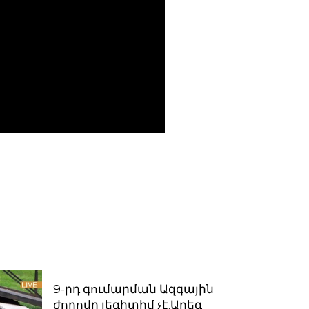
9-րդ գումարման Ազգային
ժողովը լեգիտիմ չէ.Արեգ