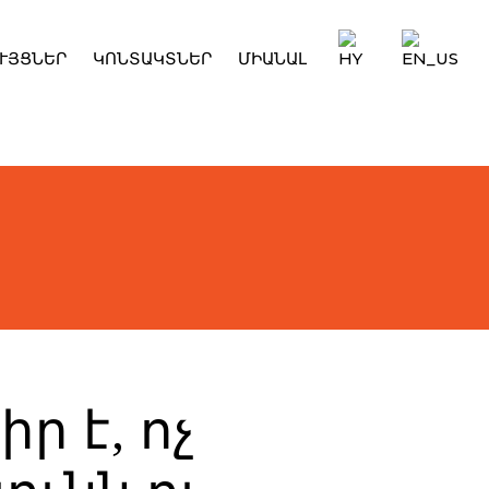
ՒՅՑՆԵՐ
ԿՈՆՏԱԿՏՆԵՐ
ՄԻԱՆԱԼ
 է, ոչ