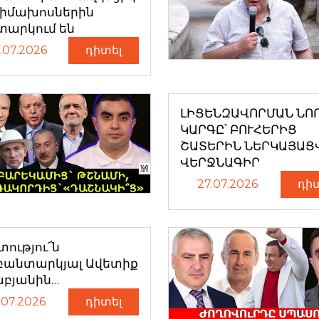
դիմախոսներին
տարկում են
.07.2026
դիտել
ԼԻՑԵՆԶԱՎՈՐՄԱՆ ՆՈ
ԿԱՐԳԸ՝ ԲՈՒՀԵՐԻՑ
ՇԱՏԵՐԻՆ ՆԵՐԿԱՅԱՑ
ՎԵՐՋՆԱԳԻՐ
27.07.2026
դի
ությու՜ն
բանտարկյալ Ավետիք
աբյանին…
.07.2026
դիտել