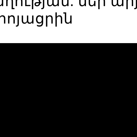
ության. մեր արյ
րոյացրին