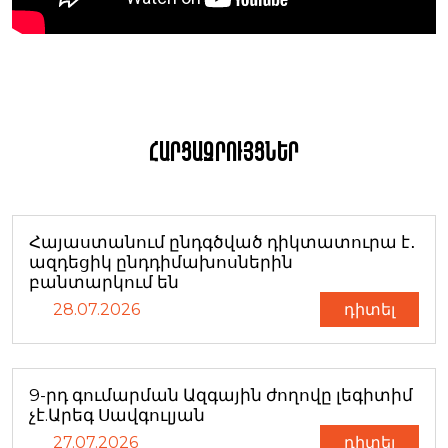
Հարցազրույցներ
Հայաստանում ընդգծված դիկտատուրա է․
ազդեցիկ ընդդիմախոսներին
բանտարկում են
28.07.2026
դիտել
9-րդ գումարման Ազգային ժողովը լեգիտիմ
չէ.Արեգ Սավգուլյան
27.07.2026
դիտել