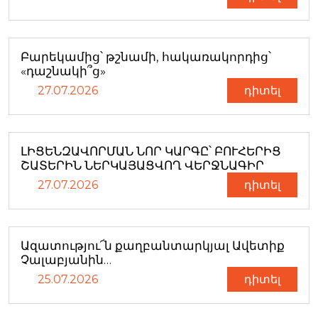
Բարեկամից՝ թշնամի, հակառակորդից՝
«դաշնակի՞ց»
27.07.2026
դիտել
ԼԻՑԵՆԶԱՎՈՐՄԱՆ ՆՈՐ ԿԱՐԳԸ՝ ԲՈՒՀԵՐԻՑ
ՇԱՏԵՐԻՆ ՆԵՐԿԱՅԱՑՎՈՂ ՎԵՐՋՆԱԳԻՐ
27.07.2026
դիտել
Ազատությու՜ն քաղբանտարկյալ Ավետիք
Չալաբյանին…
25.07.2026
դիտել