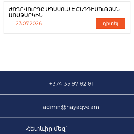
ԺՈՂՈՎՈւՐԴԸ ՍՊԱՍՈւՄ Է ԸՆԴԴԻՄՈւԹՅԱՆ
ԱՌԱՋԱՐԿԻՆ
23.07.2026
դիտել
+374 33 97 82 81
admin@hayaqve.am
Հետևիր մեզ՝