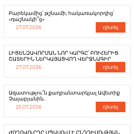
Բարեկամից՝ թշնամի, հակառակորդից՝
«դաշնակի՞ց»
27.07.2026
դիտել
ԼԻՑԵՆԶԱՎՈՐՄԱՆ ՆՈՐ ԿԱՐԳԸ՝ ԲՈՒՀԵՐԻՑ
ՇԱՏԵՐԻՆ ՆԵՐԿԱՅԱՑՎՈՂ ՎԵՐՋՆԱԳԻՐ
27.07.2026
դիտել
Ազատությու՜ն քաղբանտարկյալ Ավետիք
Չալաբյանին…
25.07.2026
դիտել
ԺՈՂՈՎՈւՐԴԸ ՍՊԱՍՈւՄ Է ԸՆԴԴԻՄՈւԹՅԱՆ