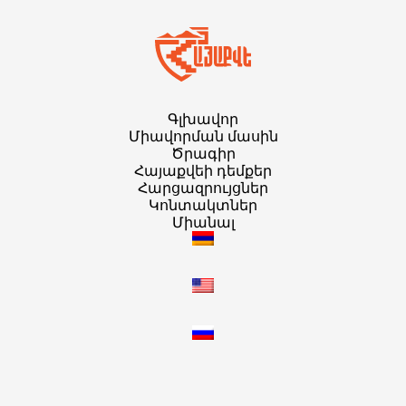
Գլխավոր
Միավորման մասին
Ծրագիր
Հայաքվեի դեմքեր
Հարցազրույցներ
Կոնտակտներ
Միանալ