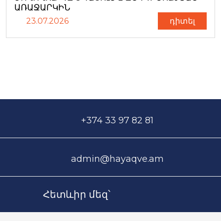
ԱՌԱՋԱՐԿԻՆ
23.07.2026
դիտել
+374 33 97 82 81
admin@hayaqve.am
Հետևիր մեզ՝