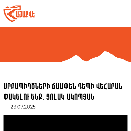
Skip
to
content
Սրբապիղծների ճամփեն դեպի վեհարան
փակելու ենք. Ցոլակ Ակոպյան
23.07.2025