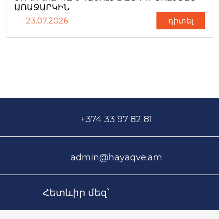
ԱՌԱՋԱՐԿԻՆ
23.07.2026
դիտել
+374 33 97 82 81
admin@hayaqve.am
Հետևիր մեզ՝