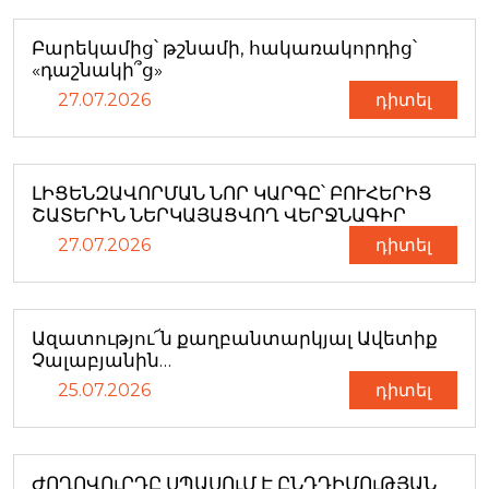
Բարեկամից՝ թշնամի, հակառակորդից՝
«դաշնակի՞ց»
27.07.2026
դիտել
ԼԻՑԵՆԶԱՎՈՐՄԱՆ ՆՈՐ ԿԱՐԳԸ՝ ԲՈՒՀԵՐԻՑ
ՇԱՏԵՐԻՆ ՆԵՐԿԱՅԱՑՎՈՂ ՎԵՐՋՆԱԳԻՐ
27.07.2026
դիտել
Ազատությու՜ն քաղբանտարկյալ Ավետիք
Չալաբյանին…
25.07.2026
դիտել
ԺՈՂՈՎՈւՐԴԸ ՍՊԱՍՈւՄ Է ԸՆԴԴԻՄՈւԹՅԱՆ