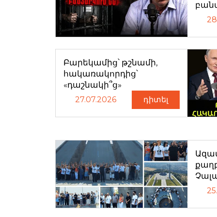
բան
28
Բարեկամից՝ թշնամի,
հակառակորդից՝
«դաշնակի՞ց»
27.07.2026
դիտել
Ազատ
քաղ
Չալ
25