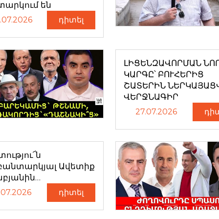
տարկում են
.07.2026
դիտել
ԼԻՑԵՆԶԱՎՈՐՄԱՆ ՆՈ
ԿԱՐԳԸ՝ ԲՈՒՀԵՐԻՑ
ՇԱՏԵՐԻՆ ՆԵՐԿԱՅԱՑ
ՎԵՐՋՆԱԳԻՐ
27.07.2026
դի
ությու՜ն
բանտարկյալ Ավետիք
աբյանին…
.07.2026
դիտել