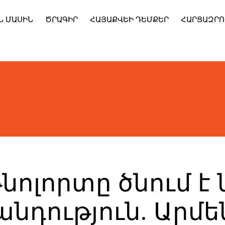
Ն ՄԱՍԻՆ
ԾՐԱԳԻՐ
ՀԱՅԱՔՎԵԻ ԴԵՄՔԵՐ
ՀԱՐՑԱԶՐՈ
նոլորտը ծնում է
նդություն. Արմե