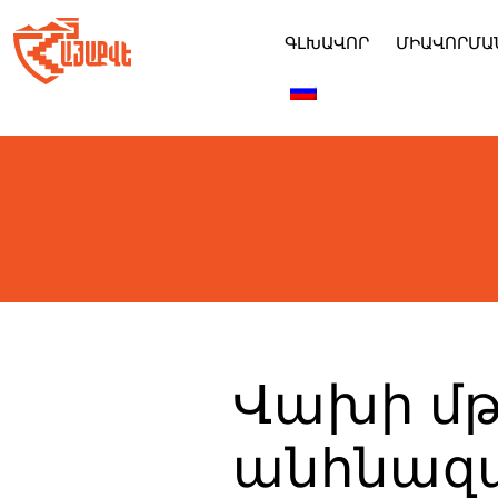
Skip
to
ԳԼԽԱՎՈՐ
ՄԻԱՎՈՐՄԱ
content
Վախի մթ
անհնազա