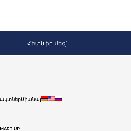
Հետևիր մեզ՝
ակտներ
Միանալ
SMART UP