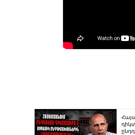
Հայ
դիկտ
ընդ