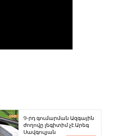
9-րդ գումարման Ազգային
ժողովը լեգիտիմ չէ.Արեգ
Սավգուլյան