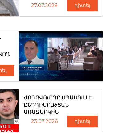
27.07.2026
դիտել
Ր
ՎՈՂ
տել
ԺՈՂՈՎՈւՐԴԸ ՍՊԱՍՈւՄ Է
ԸՆԴԴԻՄՈւԹՅԱՆ
ԱՌԱՋԱՐԿԻՆ
23.07.2026
դիտել