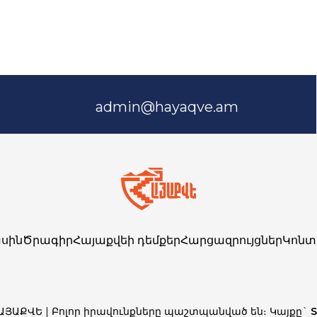
admin@hayaqve.am
սին
Ծրագիր
Հայաքվեի դեմքեր
Հարցազրույցներ
Կոնտ
ՀԱՅԱՔՎԵ | Բոլոր իրավունքները պաշտպանված են։ Կայքը`