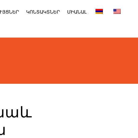
ՒՅՑՆԵՐ
ԿՈՆՏԱԿՏՆԵՐ
ՄԻԱՆԱԼ
 նաև
ն