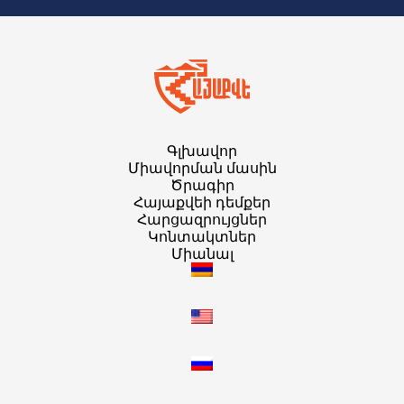
Գլխավոր
Միավորման մասին
Ծրագիր
Հայաքվեի դեմքեր
Հարցազրույցներ
Կոնտակտներ
Միանալ