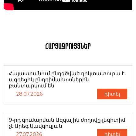
Հարցազրույցներ
Հայաստանում ընդգծված դիկտատուրա է․
ազդեցիկ ընդդիմախոսներին
բանտարկում են
28.07.2026
դիտել
9-րդ գումարման Ազգային ժողովը լեգիտիմ
չէ.Արեգ Սավգուլյան
27.07.2026
դիտել