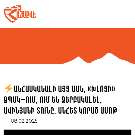
Skip
to
content
Անհասկանալի այց ԱՄՆ, «խլոցի»
ԶՊՄԿ–ում, ում են ձերբակալել,
Ավինյանի տունը, անհետ կորած ամոթ
08.02.2025