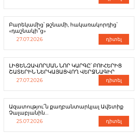
Բարեկամից՝ թշնամի, հակառակորդից՝
«դաշնակի՞ց»
27.07.2026
դիտել
ԼԻՑԵՆԶԱՎՈՐՄԱՆ ՆՈՐ ԿԱՐԳԸ՝ ԲՈՒՀԵՐԻՑ
ՇԱՏԵՐԻՆ ՆԵՐԿԱՅԱՑՎՈՂ ՎԵՐՋՆԱԳԻՐ
27.07.2026
դիտել
Ազատությու՜ն քաղբանտարկյալ Ավետիք
Չալաբյանին…
25.07.2026
դիտել