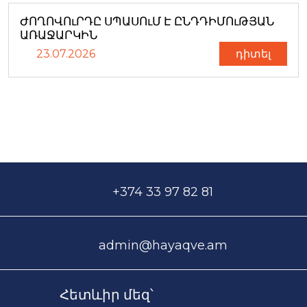
ԺՈՂՈՎՈւՐԴԸ ՍՊԱՍՈւՄ Է ԸՆԴԴԻՄՈւԹՅԱՆ
ԱՌԱՋԱՐԿԻՆ
23.07.2026
դիտել
+374 33 97 82 81
admin@hayaqve.am
Հետևիր մեզ՝