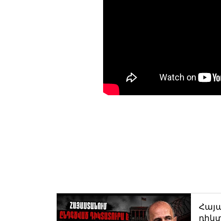
Հայ
դիկտ