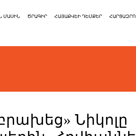
Ն ՄԱՍԻՆ
ԾՐԱԳԻՐ
ՀԱՅԱՔՎԵԻ ԴԵՄՔԵՐ
ՀԱՐՑԱԶՐՈ
 «բրախեց» Նիկոլը