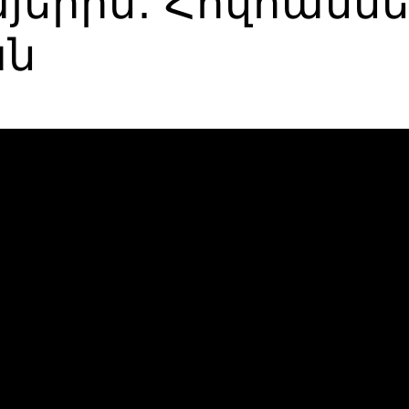
յերին․ Հովհանն
ան