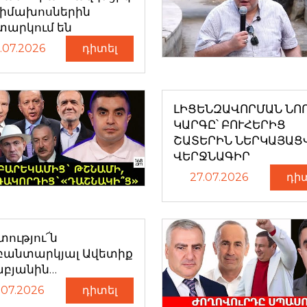
դիմախոսներին
տարկում են
.07.2026
դիտել
ԼԻՑԵՆԶԱՎՈՐՄԱՆ ՆՈ
ԿԱՐԳԸ՝ ԲՈՒՀԵՐԻՑ
ՇԱՏԵՐԻՆ ՆԵՐԿԱՅԱՑ
ՎԵՐՋՆԱԳԻՐ
27.07.2026
դի
ությու՜ն
բանտարկյալ Ավետիք
աբյանին…
.07.2026
դիտել