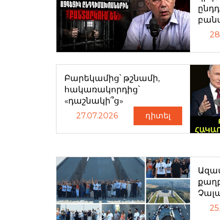
ընդ
բան
28
Բարեկամից՝ թշնամի,
հակառակորդից՝
«դաշնակի՞ց»
27.07.2026
դիտել
Ազատ
քաղ
Չալ
25