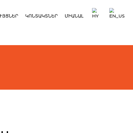
ՒՅՑՆԵՐ
ԿՈՆՏԱԿՏՆԵՐ
ՄԻԱՆԱԼ