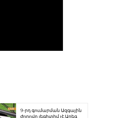
9-րդ գումարման Ազգային
ժողովը լեգիտիմ չէ.Արեգ