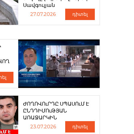
Սավգուլյան
27.07.2026
դիտել
Ր
ՎՈՂ
տել
ԺՈՂՈՎՈւՐԴԸ ՍՊԱՍՈւՄ Է
ԸՆԴԴԻՄՈւԹՅԱՆ
ԱՌԱՋԱՐԿԻՆ
23.07.2026
դիտել