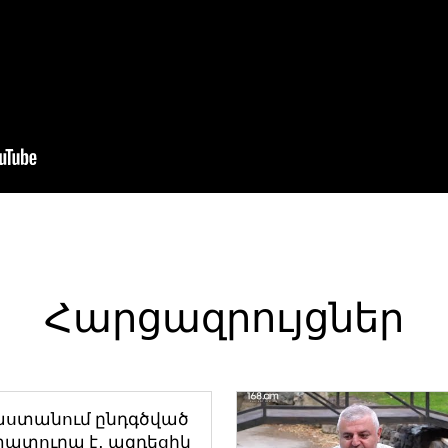
Հարցազրույցներ
աստանում ընդգծված
ատուրա է․ ազդեցիկ