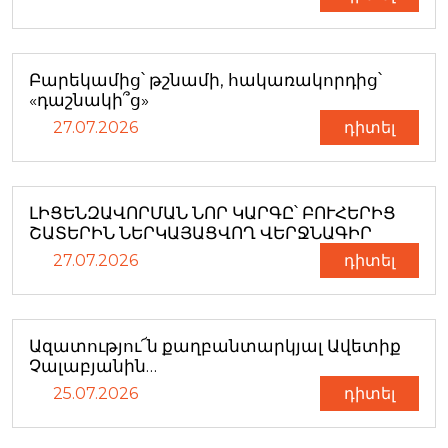
Բարեկամից՝ թշնամի, հակառակորդից՝
«դաշնակի՞ց»
27.07.2026
դիտել
ԼԻՑԵՆԶԱՎՈՐՄԱՆ ՆՈՐ ԿԱՐԳԸ՝ ԲՈՒՀԵՐԻՑ
ՇԱՏԵՐԻՆ ՆԵՐԿԱՅԱՑՎՈՂ ՎԵՐՋՆԱԳԻՐ
27.07.2026
դիտել
Ազատությու՜ն քաղբանտարկյալ Ավետիք
Չալաբյանին…
25.07.2026
դիտել