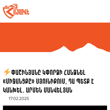
Skip
to
content
Փաշինյանը կփորձի հանձնել
«միջանցքը» Սյունիքում, դա պետք է
կանխել. Արմեն Մանվելյան
17.02.2025