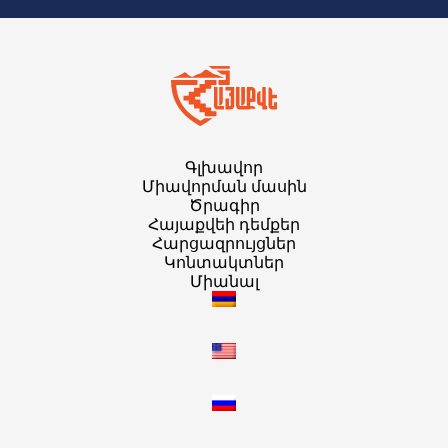
Գլխավոր
Միավորման մասին
Ծրագիր
Հայաքվեի դեմքեր
Հարցազրույցներ
Կոնտակտներ
Միանալ