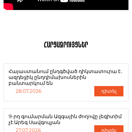
Հարցազրույցներ
Հայաստանում ընդգծված դիկտատուրա է․
ազդեցիկ ընդդիմախոսներին
բանտարկում են
28.07.2026
դիտել
9-րդ գումարման Ազգային ժողովը լեգիտիմ
չէ.Արեգ Սավգուլյան
27.07.2026
դիտել