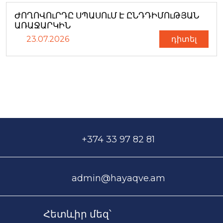
ԺՈՂՈՎՈւՐԴԸ ՍՊԱՍՈւՄ Է ԸՆԴԴԻՄՈւԹՅԱՆ
ԱՌԱՋԱՐԿԻՆ
23.07.2026
դիտել
+374 33 97 82 81
admin@hayaqve.am
Հետևիր մեզ՝