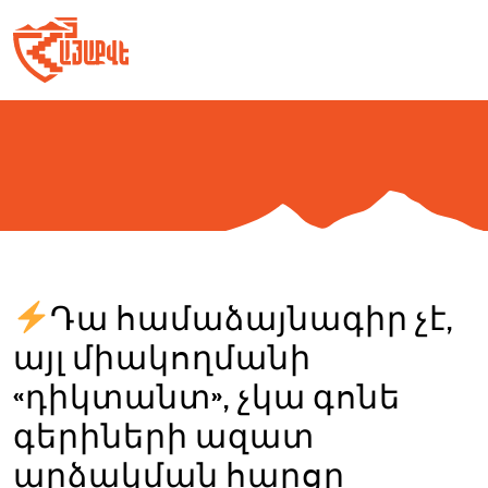
Skip
to
content
Դա համաձայնագիր չէ,
այլ միակողմանի
«դիկտանտ», չկա գոնե
գերիների ազատ
արձակման հարցը