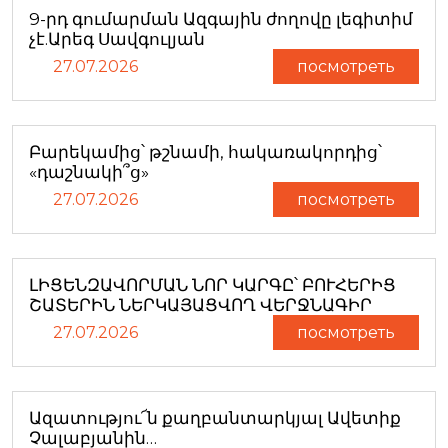
9-րդ գումարման Ազգային ժողովը լեգիտիմ
չէ.Արեգ Սավգուլյան
27.07.2026
посмотреть
Բարեկամից՝ թշնամի, հակառակորդից՝
«դաշնակի՞ց»
27.07.2026
посмотреть
ԼԻՑԵՆԶԱՎՈՐՄԱՆ ՆՈՐ ԿԱՐԳԸ՝ ԲՈՒՀԵՐԻՑ
ՇԱՏԵՐԻՆ ՆԵՐԿԱՅԱՑՎՈՂ ՎԵՐՋՆԱԳԻՐ
27.07.2026
посмотреть
Ազատությու՜ն քաղբանտարկյալ Ավետիք
Չալաբյանին…