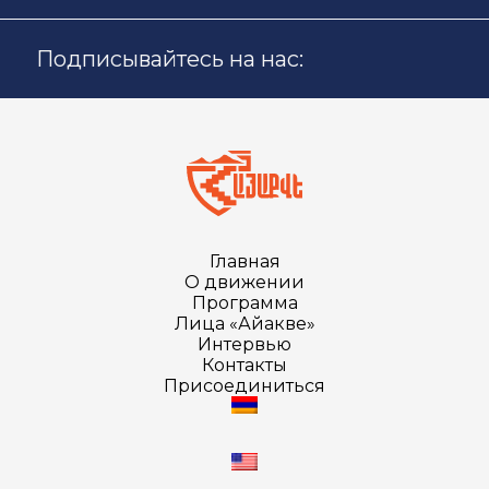
Подписывайтесь на нас:
Главная
О движении
Программа
Лица «Айакве»
Интервью
Контакты
Присоединиться