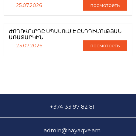
25.07.2026
посмотреть
ԺՈՂՈՎՈւՐԴԸ ՍՊԱՍՈւՄ Է ԸՆԴԴԻՄՈւԹՅԱՆ
ԱՌԱՋԱՐԿԻՆ
23.07.2026
посмотреть
+374 33 97 82 81
admin@hayaqve.am