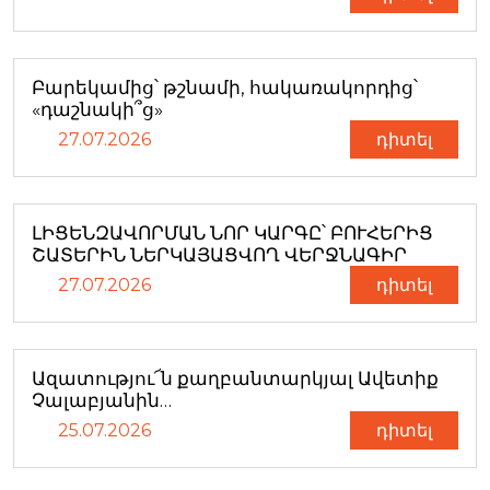
Բարեկամից՝ թշնամի, հակառակորդից՝
«դաշնակի՞ց»
27.07.2026
դիտել
ԼԻՑԵՆԶԱՎՈՐՄԱՆ ՆՈՐ ԿԱՐԳԸ՝ ԲՈՒՀԵՐԻՑ
ՇԱՏԵՐԻՆ ՆԵՐԿԱՅԱՑՎՈՂ ՎԵՐՋՆԱԳԻՐ
27.07.2026
դիտել
Ազատությու՜ն քաղբանտարկյալ Ավետիք
Չալաբյանին…
25.07.2026
դիտել