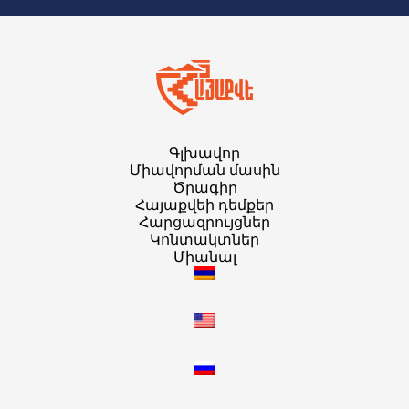
Գլխավոր
Միավորման մասին
Ծրագիր
Հայաքվեի դեմքեր
Հարցազրույցներ
Կոնտակտներ
Միանալ