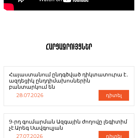
Հարցազրույցներ
Հայաստանում ընդգծված դիկտատուրա է․
ազդեցիկ ընդդիմախոսներին
բանտարկում են
28.07.2026
դիտել
9-րդ գումարման Ազգային ժողովը լեգիտիմ
չէ.Արեգ Սավգուլյան
27.07.2026
դիտել