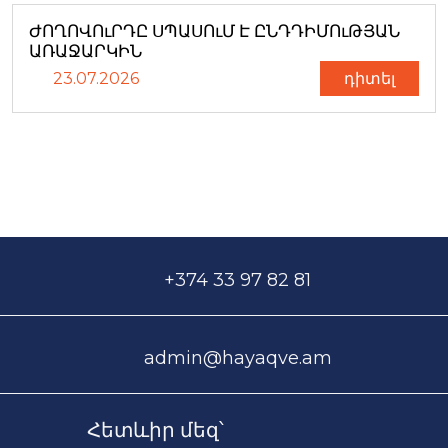
ԺՈՂՈՎՈւՐԴԸ ՍՊԱՍՈւՄ Է ԸՆԴԴԻՄՈւԹՅԱՆ
ԱՌԱՋԱՐԿԻՆ
23.07.2026
դիտել
+374 33 97 82 81
admin@hayaqve.am
Հետևիր մեզ՝