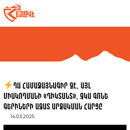
Skip
to
content
Դա համաձայնագիր չէ, այլ
միակողմանի «դիկտանտ», չկա գոնե
գերիների ազատ արձակման հարցը
14.03.2025