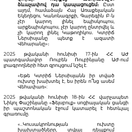
ձևաչափով դա կապացուցեմ։
Ըստ
այդմ, համաձայն Հայ Առաքելական
Եկեղեցու Կանոնագրքի, Գարեգին Բ-ն
չէր կարող լինել եպիսկոպոս,
արքեպիսկոպոս, չէր կարող ընտրվել և
չի կարող լինել Կաթողիկոս․ Կտրիճ
Ներսիսյանը պետք է ազատի
Վեհարանը»։
2025 թվականի հունիսի 17-ին ՀՀ ԱԺ
պատգամավոր Ռուբեն Ռուբինյանը ԱԺ-ում
լրագրողների հետ զրույցում նշել է.
«Եթե Կտրիճ Ներսիսյանն իր տված
ուխտը խախտել է, ես իրեն ո՞նց ասեմ
Վեհափառ»:
2025 թվականի հունիսի 18-ին ՀՀ վարչապետ
Նիկոլ Փաշինյանը «Ֆեյսբուք» սոցիալական ցանցի
իր պաշտոնական էջում կատարել է հետևյալ
գրառումը.
«...Կուսակրոնության ուխտը
խախտածները, տվյալ դեպքում