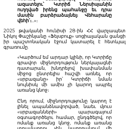
ազատելու՝ Կտրիճ Ներսիսյանին
ուղղված իրենց պահանջը եւ դրա
մասին բարձրաձայնել։ Վեհարանը
վեհի՛։
...»։
2025 թվականի հունիսի 28-ին ՀՀ վարչապետ
Նիկոլ Փաշինյանը «Ֆեյսբուք» սոցիալական ցանցի
իր պաշտոնական էջում կատարել է հետևյալ
գրառումը.
«Կարծում եմ արդար կլինի, որ Կտրիճը
գրավոր միջնորդություն ներկայացնի
դատարան, խնդրելով խափանման
միջոց ընտրելիս հաշվի առնել, որ
«սրբազանը» իր՝ Կտրիճի նման
նույնիսկ մի ամիս չի կարող ապրել
առանց կնոջ։
Ընդ որում, միջնորդությունը կարող է
լինել ապանձնավորված, նաեւ մյուս
«սրբազանների» պարագայում
օգտագործելու համար, ընդգծելով, որ
ոմանք առանց կնոջ, ոմանք առանց
տղամարդու չեն կարողանում մի