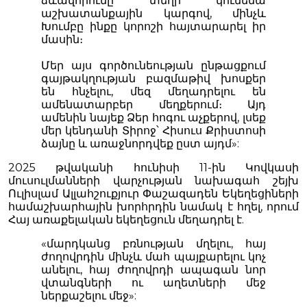
ձևավորումը տեղի կունենա
աշխատանքային կարգով, մինչև
Խումբը ինքը կորոշի հայտարարել իր
մասին։
Մեր այս գործունեության ընթացքում
գայթակղության բազմաթիվ խոսքեր
են հնչելու, մեզ մեղադրելու են
ամենատարբեր մեղքերում։ Այդ
ամենին նայեք Ձեր հոգու աչքերով, լսեք
մեր կենդանի Տիրոջ՝ Հիսուս Քրիստոսի
ձայնը և առաջնորդվեք ըստ այդմ»:
2025 թվականի հունիսի 11-ին Կովկասի
մուսուլմանների վարչության նախագահ շեյխ
Ուլիսլամ Ալլահշուքյուր Փաշազադեն Եկեղեցիների
համաշխարհային խորհրդին նամակ է հղել, որում
Հայ առաքելական եկեղեցուն մեղադրել է.
«մարդկանց բռնության մղելու, հայ
ժողովրդին մինչև մահ պայքարելու կոչ
անելու, հայ ժողովրդի ապագան նոր
վտանգների ու աղետների մեջ
ներքաշելու մեջ»: