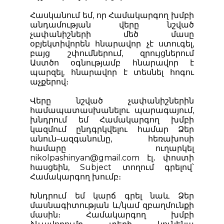
Հասկանում եմ, որ Համակարգող խմբի
անդամության վերը նշված
չափանիշների մեծ մասը
օբյեկտիվորեն հնարավոր չէ ստուգել,
բայց շփումներում, զրույցներում
Աստծո օգնությամբ հնարավոր է
պարզել, հնարավոր է տեսնել հոգու
աչքերով։
Վերը նշված չափանիշներին
համապատասխանելու պարագայում,
խնդրում եմ Համակարգող խմբի
կազմում ընդգրկվելու համար Ձեր
անուն–ազգանունը, հեռախոսի
համարը ուղարկել
nikolpashinyan@gmail.com էլ․ փոստի
հասցեին, Subject տողում գրելով՝
Համակարգող խումբ։
Խնդրում եմ կարճ գրել նաև Ձեր
մասնագիտության և/կամ զբաղմունքի
մասին։ Համակարգող խմբի