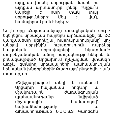
այդքան խոսել սրբության մասին ու
այդքան արտասուրբ լինել: Ինչքա՞ն
կարելի է ոտի տակ տալ
սրբությունները: Մեկ էլ՝ վա՛յ,
համալիրում բան է եղել...»:
Նույն օրը Հայաստանյայց առաքելական սուրբ
եկեղեցու սրբազան հայրերն արձագանքել են ՀՀ
վարչապետի վերոնշյալ հայտարարությանը՝ կոչ
անելով վերջինին ուշադրություն դարձնել
հայկական սրբավայրերի նկատմամբ
ադրբեջանական աճող հավակնություններին և
բռնազավթված Արցախում ոչնչացման վտանգի
առջև գտնվող սրբավայրերի պահպանության
կենսական խնդիրներին: Բացի այդ՝ ընդգծվել է այն
փաստը, որ.
«Շվեյցարիայում տեղի է ունենում
Արցախի հայկական հոգևոր և
մշակութային ժառանգության
պահպանությանը նվիրված
միջազգային համաժողով՝
նախաձեռնությամբ և
գլխավորությամբ Ն.Ս.Օ.Տ.Տ. Գարեգին