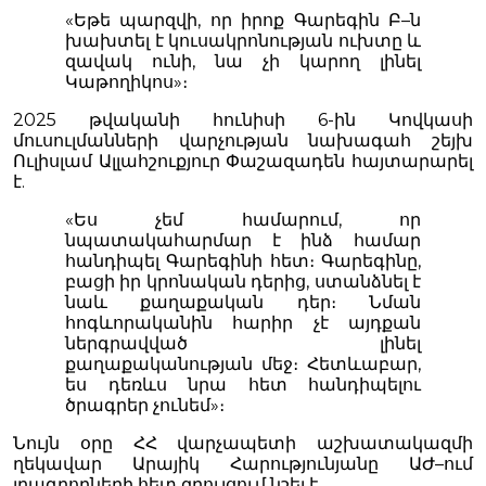
«Եթե պարզվի, որ իրոք Գարեգին Բ–ն
խախտել է կուսակրոնության ուխտը և
զավակ ունի, նա չի կարող լինել
Կաթողիկոս»։
2025 թվականի հունիսի 6-ին Կովկասի
մուսուլմանների վարչության նախագահ շեյխ
Ուլիսլամ Ալլահշուքյուր Փաշազադեն հայտարարել
է.
«Ես չեմ համարում, որ
նպատակահարմար է ինձ համար
հանդիպել Գարեգինի հետ։ Գարեգինը,
բացի իր կրոնական դերից, ստանձնել է
նաև քաղաքական դեր։ Նման
հոգևորականին հարիր չէ այդքան
ներգրավված լինել
քաղաքականության մեջ։ Հետևաբար,
ես դեռևս նրա հետ հանդիպելու
ծրագրեր չունեմ»։
Նույն օրը ՀՀ վարչապետի աշխատակազմի
ղեկավար Արայիկ Հարությունյանը ԱԺ–ում
լրագրողների հետ զրույցում նշել է.