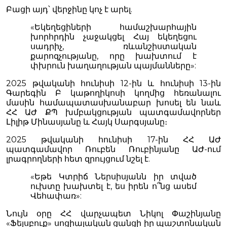
Բացի այդ՝ վերջինը կոչ է արել.
«Եկեղեցիների համաշխարհային
խորհրդին չաջակցել Հայ եկեղեցու
սադրիչ, ռևանշիստական
քարոզչությանը, որը խախտում է
փխրուն խաղաղության պայմանները»:
2025 թվականի հունիսի 12-ին և հունիսի 13-ին
Գարեգին Բ կաթողիկոսի կողմից հեռանալու
մասին համապատասխանաբար խոսել են նաև
ՀՀ ԱԺ ՔՊ խմբակցության պատգամավորներ
Լիլիթ Մինասյանը և Հայկ Սարգսյանը։
2025 թվականի հունիսի 17-ին ՀՀ ԱԺ
պատգամավոր Ռուբեն Ռուբինյանը ԱԺ-ում
լրագրողների հետ զրույցում նշել է.
«Եթե Կտրիճ Ներսիսյանն իր տված
ուխտը խախտել է, ես իրեն ո՞նց ասեմ
Վեհափառ»:
Նույն օրը ՀՀ վարչապետ Նիկոլ Փաշինյանը
«Ֆեյսբուք» սոցիալական ցանցի իր պաշտոնական