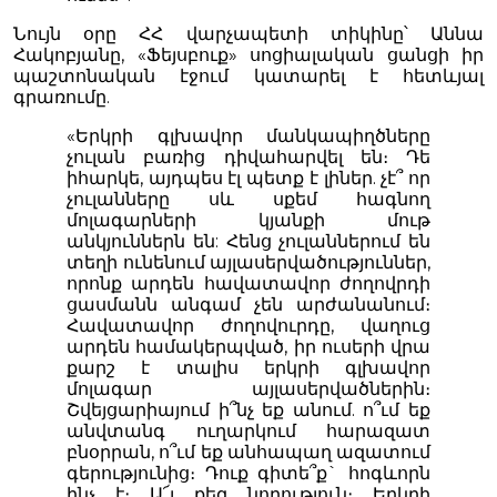
Նույն օրը ՀՀ վարչապետի տիկինը՝ Աննա
Հակոբյանը, «Ֆեյսբուք» սոցիալական ցանցի իր
պաշտոնական էջում կատարել է հետևյալ
գրառումը.
«Երկրի գլխավոր մանկապիղծները
չուլան բառից դիվահարվել են։ Դե
իհարկե, այդպես էլ պետք է լիներ. չէ՞ որ
չուլանները սև սքեմ հագնող
մոլագարների կյանքի մութ
անկյուններն են: Հենց չուլաններում են
տեղի ունենում այլասերվածություններ,
որոնք արդեն հավատավոր ժողովրդի
ցասմանն անգամ չեն արժանանում։
Հավատավոր ժողովուրդը, վաղուց
արդեն համակերպված, իր ուսերի վրա
քարշ է տալիս երկրի գլխավոր
մոլագար այլասերվածներին։
Շվեյցարիայում ի՞նչ եք անում. ո՞ւմ եք
անվտանգ ուղարկում հարազատ
բնօրրան, ո՞ւմ եք անհապաղ ազատում
գերությունից։ Դուք գիտե՞ք` հոգևորն
ինչ է։ Ա՜յ քեզ նորություն։ Երկրի