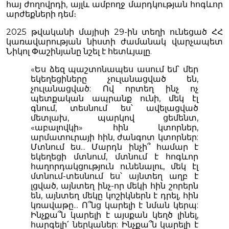
հայ ժողովրդի, այլև ամբողջ մարդկության հոգևոր
արժեքների դեմ։
2025 թվականի մայիսի 29-ին տեղի ունեցած ՀՀ
կառավարության նիստի ժամանակ վարչապետ
Նիկոլ Փաշինյանը նշել է հետևյալը.
«Ես ձեզ պաշտոնապես ասում եմ՝ մեր
եկեղեցիները չուլանացված են,
չուլանացված: Ով որտեղ ինչ ոչ
պետքական ապրանք ունի, մեկ էլ
գնում, տեսնում ես՝ ավելացված
մետլախ, պարկով ցեմենտ,
«աբալովկի» հին կտորներ,
արմատուրայի հին, ժանգոտ կտորներ:
Մտնում ես... Մարդն ինչի՞ համար է
եկեղեցի մտնում, մտնում է հոգևոր
հաղորդակցություն ունենալու, մեկ էլ
մտնում-տեսնում ես՝ այնտեղ աղբ է
լցված, այնտեղ ինչ-որ մեկի հին շորերն
են, այնտեղ մեկը կոշիկներն է դրել, հին
կռավաթը... Ո՞նց կարելի է նման կերպ:
Ինչքա՞ն կարելի է այսքան կեղծ լինել,
հարգելի՛ ներկաներ: Ինչքա՞ն կարելի է