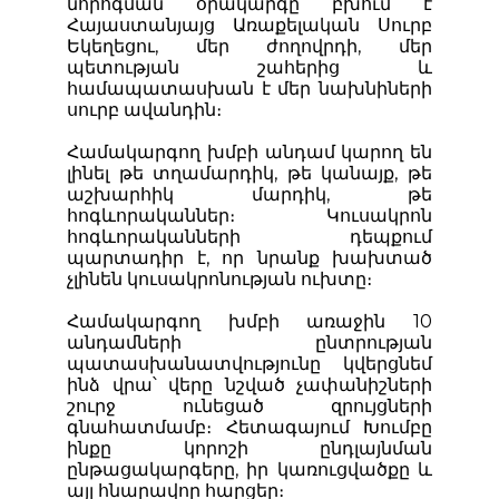
նորոգման օրակարգը բխում է
Հայաստանյայց Առաքելական Սուրբ
Եկեղեցու, մեր ժողովրդի, մեր
պետության շահերից և
համապատասխան է մեր նախնիների
սուրբ ավանդին։
Համակարգող խմբի անդամ կարող են
լինել թե տղամարդիկ, թե կանայք, թե
աշխարհիկ մարդիկ, թե
հոգևորականներ։ Կուսակրոն
հոգևորականների դեպքում
պարտադիր է, որ նրանք խախտած
չլինեն կուսակրոնության ուխտը։
Համակարգող խմբի առաջին 10
անդամների ընտրության
պատասխանատվությունը կվերցնեմ
ինձ վրա՝ վերը նշված չափանիշների
շուրջ ունեցած զրույցների
գնահատմամբ։ Հետագայում Խումբը
ինքը կորոշի ընդլայնման
ընթացակարգերը, իր կառուցվածքը և
այլ հնարավոր հարցեր։