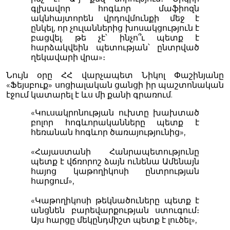
գլխավոր հոգևոր մաֆիոզն
ակնհայտորեն վրդովմունքի մեջ է
ընկել, որ չուլաններից խոսակցություն է
բացվել. թե չէ՝ ինչո՞ւ պետք է
հարձակվեին պետության՝ ընտրված
ղեկավարի վրա»։
Նույն օրը ՀՀ վարչապետ Նիկոլ Փաշինյանը
«Ֆեյսբուք» սոցիալական ցանցի իր պաշտոնական
էջում կատարել է ևս մի քանի գրառում.
«Կուսակրոնության ուխտը խախտած
բոլոր հոգևորականները պետք է
հեռանան հոգևոր ծառայությունից»,
«Հայաստանի Հանրապետությունը
պետք է վճռորոշ ձայն ունենա Ամենայն
հայոց կաթողիկոսի ընտրության
հարցում»,
«Կաթողիկոսի թեկնածուները պետք է
անցնեն բարեվարքության ստուգում։
Այս հարցը մեկընդմիշտ պետք է լուծել»,