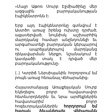
«Մայր Աթոռ Սուրբ Էջմիածինը մեր
ազգային բարոյականության
էպիկենտրոնն է։
Երբ այդ էպիկենտրոնը գտնվում է
Աստծո առաջ իրենց ուխտը դրժած,
այլասերված, նույնիսկ աշխարհիկ
մարդկանց համար անընդունելի եւ
արգահատելի բարոյական կերպարով
ու ապրելակերպով մարդկանց
ղեկավարման ներքո, նշանակում է
կասկածի տակ է դրված մեր
բարոյականությունը։
(...) Կտրիճ Ներսիսյանին հորդորում եմ
րոպե առաջ հեռանալ Վեհարանից։
Հայաստանյայց Առաքելական Սուրբ
Եկեղեցու բոլոր հավատավոր
հետեւորդներին եւ նրա արժեքներին
հավատարիմ բոլոր
հոգեւորականներին
հորդորում եմ
հստակ ձեւակերպել Վեհարանն