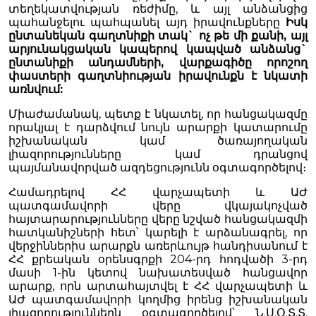
տեղեկատվության ռեժիմը, և այլ անձանցից
պահանջելու պահպանել այդ իրավունքները
Իսկ
ընտանեկան գաղտնիքի տակ` ոչ թե մի քանի, այլ
արյունակցական կապերով կապված անձանց`
ընտանիքի անդամների, վարքագիծը որոշող
փաստերի գաղտնիության իրավունքն է նկատի
առնվում:
Միաժամանակ, պետք է նկատել, որ հանցակազմը
որակյալ է դարձվում նույն արարքի կատարումը
իշխանական կամ ծառայողական
լիազորությունները կամ դրանցով
պայմանավորված ազդեցությունն օգտագործելով։
Համադրելով ՀՀ վարչապետի և ԱԺ
պատգամավորի վերը վկայակոչված
հայտարարությունները վերը նշված հանցակազմի
հատկանիշների հետ՝ կարելի է արձանագրել, որ
վերջիններիս արարքն առերևույթ հանդիսանում է
ՀՀ քրեական օրենսգրքի 204-րդ հոդվածի 3-րդ
մասի 1-ին կետով նախատեսված հանցավոր
արարք, որն արտահայտվել է ՀՀ վարչապետի և
ԱԺ պատգամավորի կողմից իրենց իշխանական
լիազորություններն օգտագործելով՝ Ն.Ս.Օ.Տ.Տ.