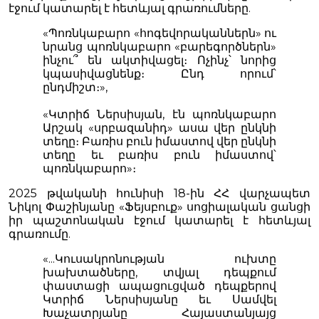
էջում կատարել է հետևյալ գրառումները.
«Պոռնկաբարո «հոգեվորականներն» ու
նրանց պոռնկաբարո «բարեգործներն»
ինչու՞ են ակտիվացել։ Ոչինչ՝ նորից
կպասիվացնենք։ Ընդ որում՝
ընդմիշտ։»,
«Կտրիճ Ներսիսյան, էն պոռնկաբարո
Արշակ «սրբազանիդ» ասա վեր ընկնի
տեղը։ Բառիս բուն իմաստով վեր ընկնի
տեղը եւ բառիս բուն իմաստով՝
պոռնկաբարո»։
2025 թվականի հունիսի 18-ին ՀՀ վարչապետ
Նիկոլ Փաշինյանը «Ֆեյսբուք» սոցիալական ցանցի
իր պաշտոնական էջում կատարել է հետևյալ
գրառումը.
«...Կուսակրոնության ուխտը
խախտածները, տվյալ դեպքում
փաստացի ապացուցված դեպքերով
Կտրիճ Ներսիսյանը եւ Սամվել
Խաչատրյանը Հայաստանյայց