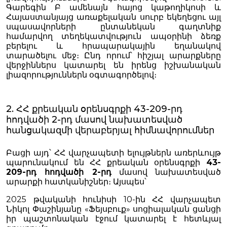
Գարեգին Բ ամենայն հայոց կաթողիկոսի և
Հայաստանյայց առաքելական սուրբ եկեղեցու այլ
սպասավորների ընտանեկան գաղտնիք
համարվող տեղեկատվություն ապօրինի ձեռք
բերելու և հրապարակային եղանակով
տարածելու մեջ։ Ընդ որում՝ հիշյալ արարքները
վերջիններս կատարել են իրենց իշխանական
լիազորություններն օգտագործելով։
2. ՀՀ քրեական օրենսգրքի 43-209-րդ
հոդվածի 2-րդ մասով նախատեսված
հանցակազմի վերաբերյալ հիմնավորումներ
Բացի այդ՝ ՀՀ վարչապետի ելույթներն առերևույթ
պարունակում են ՀՀ քրեական օրենսգրքի
43-
209-րդ հոդվածի 2-րդ
մասով նախատեսված
արարքի հատկանիշներ։ Այսպես՝
2025 թվականի հունիսի 10-ին ՀՀ վարչապետ
Նիկոլ Փաշինյանը «Ֆեյսբուք» սոցիալական ցանցի
իր պաշտոնական էջում կատարել է հետևյալ