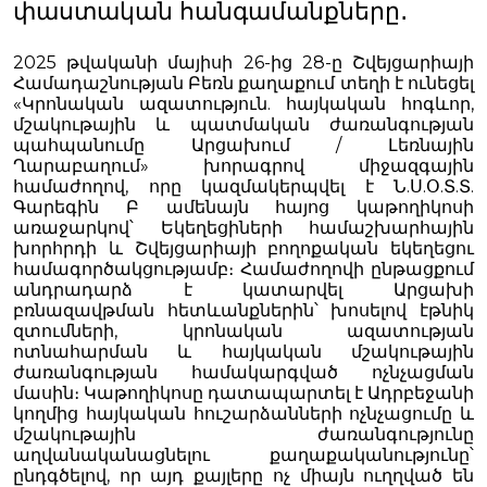
փաստական հանգամանքները․
2025 թվականի մայիսի 26-ից 28-ը Շվեյցարիայի
Համադաշնության Բեռն քաղաքում տեղի է ունեցել
«Կրոնական ազատություն. հայկական հոգևոր,
մշակութային և պատմական ժառանգության
պահպանումը Արցախում / Լեռնային
Ղարաբաղում» խորագրով միջազգային
համաժողով, որը կազմակերպվել է Ն.Ս.Օ.Տ.Տ.
Գարեգին Բ ամենայն հայոց կաթողիկոսի
առաջարկով՝ Եկեղեցիների համաշխարհային
խորհրդի և Շվեյցարիայի բողոքական եկեղեցու
համագործակցությամբ։ Համաժողովի ընթացքում
անդրադարձ է կատարվել Արցախի
բռնազավթման հետևանքներին՝ խոսելով էթնիկ
զտումների, կրոնական ազատության
ոտնահարման և հայկական մշակութային
ժառանգության համակարգված ոչնչացման
մասին։ Կաթողիկոսը դատապարտել է Ադրբեջանի
կողմից հայկական հուշարձանների ոչնչացումը և
մշակութային ժառանգությունը
աղվանականացնելու քաղաքականությունը՝
ընդգծելով, որ այդ քայլերը ոչ միայն ուղղված են