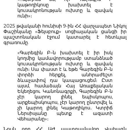
կաթողիկոսը խախտել է
կուսակրոնության ուխտը և զավակ
ունի»։
2025 թվականի հունիսի 9-ին ՀՀ վարչապետ Նիկոլ
Փաշինյանը «Ֆեյսբուք» սոցիալական ցանցի իր
պաշտոնական էջում կատարել է հետևյալ
գրառումը.
«Գարեգին Բ–ն խախտել է իր իսկ
կողմից կամավորությամբ ստանձնած
կուսակրոնության ուխտը և զավակ
ունի։ Սա փաստ է և եթե Գարեգին Բ–ն
փորձի հերքել, անհրաժեշտ
ձևաչափով դա կապացուցեմ։ Ըստ
այսմ, համաձայն Հայ Առաքելական
Եկեղեցու Կանոնագրքի, Գարեգին Բ-ն
չէր կարող լինել եպիսկոպոս,
արքեպիսկոպոս, չէր կարող ընտրվել և
չի կարող լինել Կաթողիկոս․ Կտրիճ
Ներսիսյանը պետք է ազատի
Վեհարանը»։
Նույն օրը ՀՀ ԱԺ պատգամավոր Վահագն