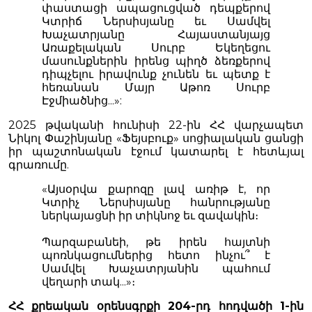
փաստացի ապացուցված դեպքերով
Կտրիճ Ներսիսյանը եւ Սամվել
Խաչատրյանը Հայաստանյայց
Առաքելական Սուրբ Եկեղեցու
մասունքներին իրենց պիղծ ձեռքերով
դիպչելու իրավունք չունեն եւ պետք է
հեռանան Մայր Աթոռ Սուրբ
Էջմիածնից...»:
2025 թվականի հունիսի 22-ին ՀՀ վարչապետ
Նիկոլ Փաշինյանը «Ֆեյսբուք» սոցիալական ցանցի
իր պաշտոնական էջում կատարել է հետևյալ
գրառումը.
«Այսօրվա քարոզը լավ առիթ է, որ
Կտրիչ Ներսիսյանը հանրությանը
ներկայացնի իր տիկնոջ եւ զավակին։
Պարզաբանեի, թե իրեն հայտնի
պոռնկացումներից հետո ինչու՞ է
Սամվել Խաչատրյանին պահում
վեղարի տակ...»։
ՀՀ քրեական օրենսգրքի 204-րդ հոդվածի 1-ին