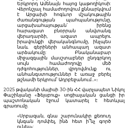
Երկրորդ Ամենայն հայոց կաթողիկոսի:
Վերոնշյալ համաժողովում քննարկվում
է Արցախի հոգևոր մշակութային
ժառանգության պահպանությունը,
արցախահայության՝ իրենց
հարազատ բնօրրան անվտանգ
վերադարձի, ազատ ապրելու
իրավունքի վերականգնումը, ինչպես
նաև գերիների անհապաղ ազատ
արձակումը: Բնականաբար
միջազգային մասշտաբներ ընդգրկող
սույն համաժողովը մեծ
դժգոհություններ, վրդովմունք ու
անհանգստություններ է առաջ բերել
թշնամի երկրում՝ Ադրբեջանում...»։
2025 թվականի մայիսի 30-ին ՀՀ վարչապետ Նիկոլ
Փաշինյանը «Ֆեյսբուք» սոցիալական ցանցի իր
պաշտոնական էջում կատարել է հետևյալ
գրառումը.
«Սրբազան, գնա շարունակիր քեռուդ
կնգան դոմփել, ինձ հետ ի՞նչ գործ
ունես»: