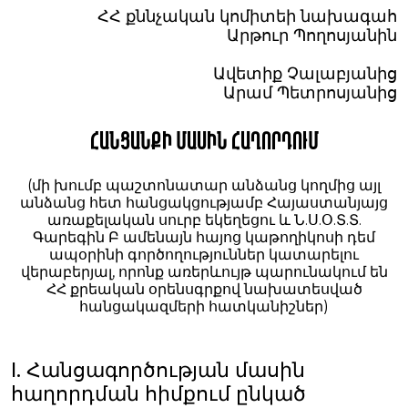
ՀՀ քննչական կոմիտեի նախագահ
Արթուր Պողոսյանին
Ավետիք Չալաբյանից
Արամ Պետրոսյանից
ՀԱՆՑԱՆՔԻ ՄԱՍԻՆ ՀԱՂՈՐԴՈՒՄ
(մի խումբ պաշտոնատար անձանց կողմից այլ
անձանց հետ հանցակցությամբ Հայաստանյայց
առաքելական սուրբ եկեղեցու և Ն.Ս.Օ.Տ.Տ.
Գարեգին Բ ամենայն հայոց կաթողիկոսի դեմ
ապօրինի գործողություններ կատարելու
վերաբերյալ, որոնք առերևույթ պարունակում են
ՀՀ քրեական օրենսգրքով նախատեսված
հանցակազմերի հատկանիշներ)
I. Հանցագործության մասին
հաղորդման հիմքում ընկած