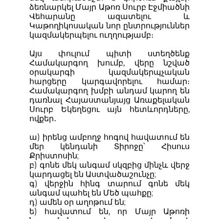
ձեռնարկել Մայր Աթոռ Սուրբ Էջմիածնի
Վեհարանը ազատելու և
Կաթողիկոսական նոր ընտրություններ
կազմակերպելու ուղղությամբ։
Այս փուլում պիտի ստեղծենք
Համակարգող խումբ, վերը նշված
օրակարգի կազմակերպչական
հարցերը կարգավորելու համար։
Համակարգող խմբի անդամ կարող են
դառնալ Հայաստանյայց Առաքելական
Սուրբ Եկեղեցու այն հետևորդները,
ովքեր․
ա) իրենց ամբողջ հոգով հավատում են
մեր կենդանի Տիրոջը՝ Հիսուս
Քրիստոսին;
բ) գոնե մեկ անգամ սկզբից մինչև վերջ
կարդացել են Աստվածաշունչը;
գ) վերջին հինգ տարում գոնե մեկ
անգամ պահել են Մեծ պահքը;
դ) ամեն օր աղոթում են;
ե) հավատում են, որ Մայր Աթոռի