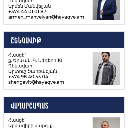
Ղեկավար՝
Արմեն Մանվելյան
+374 44 01 01 87
armen_manvelyan@hayaqve.am
ՇԵՆԳԱՎԻԹ
Հասցե՝
ք. Երևան, Գ. Նժդեհի 10
Ղեկավար՝
Արտուշ Շահբազյան
+374 98 40 53 04
shengavit@hayaqve.am
Վաղարշապատ
Հասցե՝
Արմավիրի մարզ, ք․