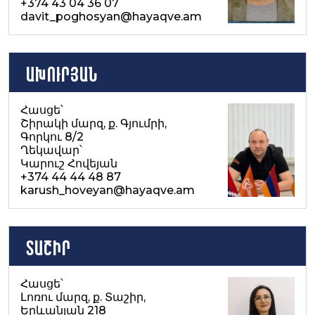
+374 43 04 36 07
davit_poghosyan@hayaqve.am
Ախուրյան
Հասցե՝
Շիրակի մարզ, ք. Գյումրի,
Գորկու 8/2
Ղեկավար՝
Կարուշ Հովեյան
+374 44 44 48 87
karush_hoveyan@hayaqve.am
Տաշիր
Հասցե՝
Լոռու մարզ, ք. Տաշիր,
Երևանյան 218