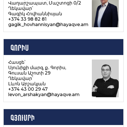
Վաղարշապատ, Մաշտոցի 0/2
Ղեկավար՝
Գագիկ Հովհաննիսյան
+374 33 98 82 81
gagik_hovhannisyan@hayaqve.am
Գորիս
Հասցե՝
Սյունիքի մարզ, ք․ Գորիս,
Գուսան Աշոտի 29
Ղեկավար՝
Լևոն Արշակյան
+374 43 00 29 47
levon_arshakyan@hayaqve.am
Գյումրի