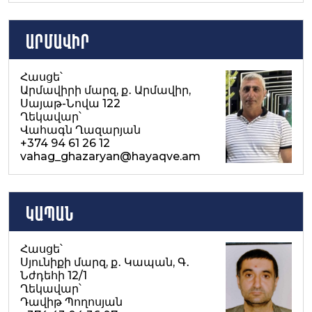
Արմավիր
Հասցե՝
Արմավիրի մարզ, ք․ Արմավիր,
Սայաթ-Նովա 122
Ղեկավար՝
Վահագն Ղազարյան
+374 94 61 26 12
vahag_ghazaryan@hayaqve.am
Կապան
Հասցե՝
Սյունիքի մարզ, ք․ Կապան, Գ․
Նժդեհի 12/1
Ղեկավար՝
Դավիթ Պողոսյան