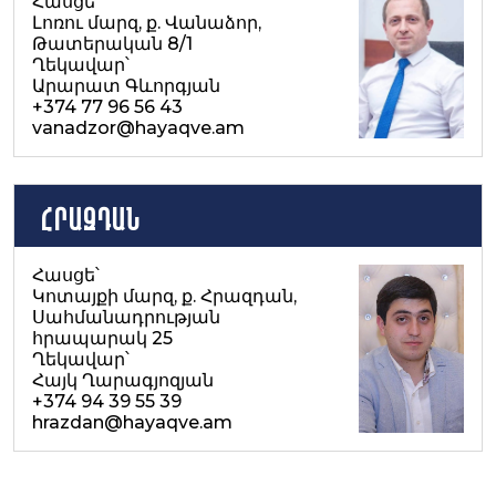
Հասցե՝
Լոռու մարզ, ք. Վանաձոր,
Թատերական 8/1
Ղեկավար՝
Արարատ Գևորգյան
+374 77 96 56 43
vanadzor@hayaqve.am
ՀՐԱԶԴԱՆ
Հասցե՝
Կոտայքի մարզ, ք. Հրազդան,
Սահմանադրության
հրապարակ 25
Ղեկավար՝
Հայկ Ղարագյոզյան
+374 94 39 55 39
hrazdan@hayaqve.am