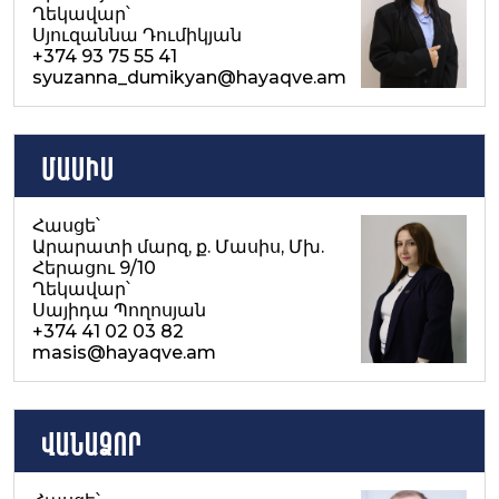
Ղեկավար՝
Սյուզաննա Դումիկյան
+374 93 75 55 41
syuzanna_dumikyan@hayaqve.am
Մասիս
Հասցե՝
Արարատի մարզ, ք. Մասիս, Մխ.
Հերացու 9/10
Ղեկավար՝
Սայիդա Պողոսյան
+374 41 02 03 82
masis@hayaqve.am
ՎԱՆԱՁՈՐ