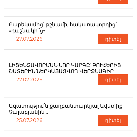
Բարեկամից՝ թշնամի, հակառակորդից՝
«դաշնակի՞ց»
27.07.2026
դիտել
ԼԻՑԵՆԶԱՎՈՐՄԱՆ ՆՈՐ ԿԱՐԳԸ՝ ԲՈՒՀԵՐԻՑ
ՇԱՏԵՐԻՆ ՆԵՐԿԱՅԱՑՎՈՂ ՎԵՐՋՆԱԳԻՐ
27.07.2026
դիտել
Ազատությու՜ն քաղբանտարկյալ Ավետիք
Չալաբյանին…
25.07.2026
դիտել