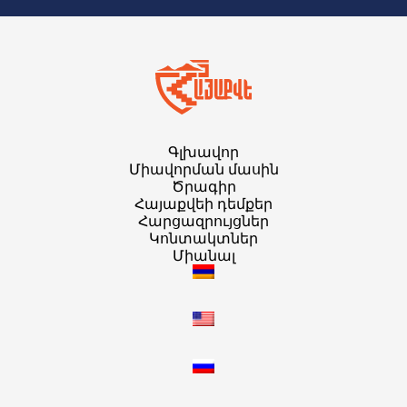
Գլխավոր
Միավորման մասին
Ծրագիր
Հայաքվեի դեմքեր
Հարցազրույցներ
Կոնտակտներ
Միանալ