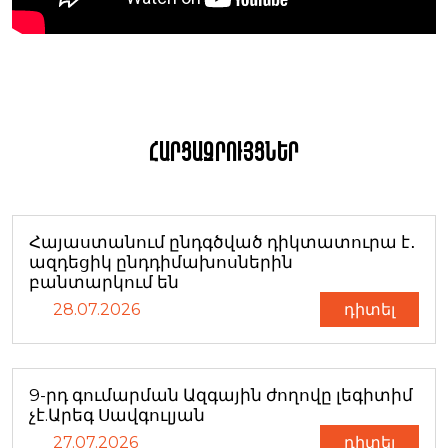
Հարցազրույցներ
Հայաստանում ընդգծված դիկտատուրա է․
ազդեցիկ ընդդիմախոսներին
բանտարկում են
28.07.2026
դիտել
9-րդ գումարման Ազգային ժողովը լեգիտիմ
չէ.Արեգ Սավգուլյան
27.07.2026
դիտել