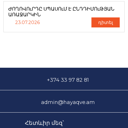
ԺՈՂՈՎՈւՐԴԸ ՍՊԱՍՈւՄ Է ԸՆԴԴԻՄՈւԹՅԱՆ
ԱՌԱՋԱՐԿԻՆ
23.07.2026
դիտել
+374 33 97 82 81
admin@hayaqve.am
Հետևիր մեզ՝