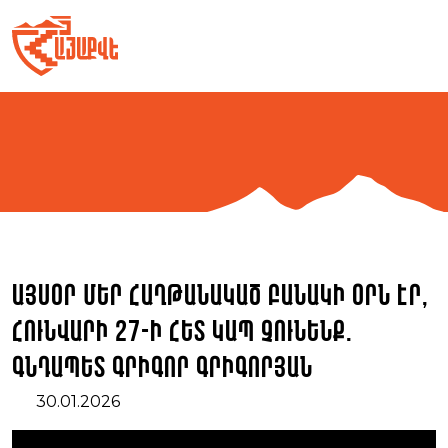
Skip
to
content
Այսօր մեր հաղթանակած բանակի օրն էր,
հունվարի 27-ի հետ կապ չունենք.
գնդապետ Գրիգոր Գրիգորյան
30.01.2026