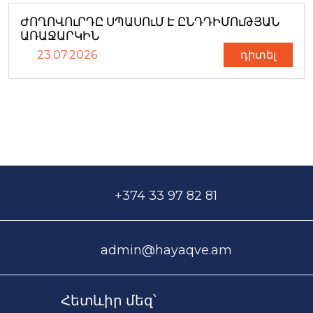
ԺՈՂՈՎՈւՐԴԸ ՍՊԱՍՈւՄ Է ԸՆԴԴԻՄՈւԹՅԱՆ
ԱՌԱՋԱՐԿԻՆ
23.07.2026
դիտել
+374 33 97 82 81
admin@hayaqve.am
Հետևիր մեզ՝