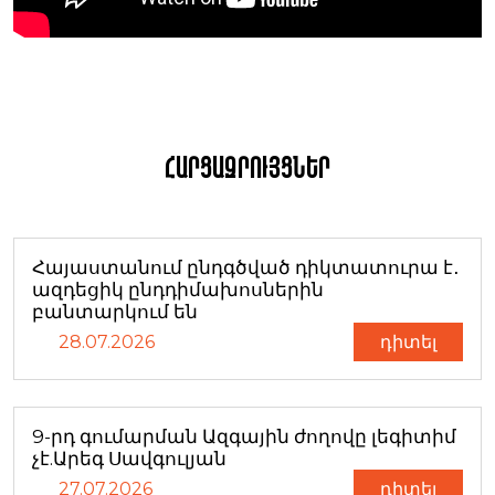
Հարցազրույցներ
Հայաստանում ընդգծված դիկտատուրա է․
ազդեցիկ ընդդիմախոսներին
բանտարկում են
28.07.2026
դիտել
9-րդ գումարման Ազգային ժողովը լեգիտիմ
չէ.Արեգ Սավգուլյան
27.07.2026
դիտել