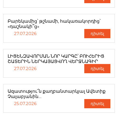
Բարեկամից՝ թշնամի, հակառակորդից՝
«դաշնակի՞ց»
27.07.2026
դիտել
ԼԻՑԵՆԶԱՎՈՐՄԱՆ ՆՈՐ ԿԱՐԳԸ՝ ԲՈՒՀԵՐԻՑ
ՇԱՏԵՐԻՆ ՆԵՐԿԱՅԱՑՎՈՂ ՎԵՐՋՆԱԳԻՐ
27.07.2026
դիտել
Ազատությու՜ն քաղբանտարկյալ Ավետիք
Չալաբյանին…
25.07.2026
դիտել