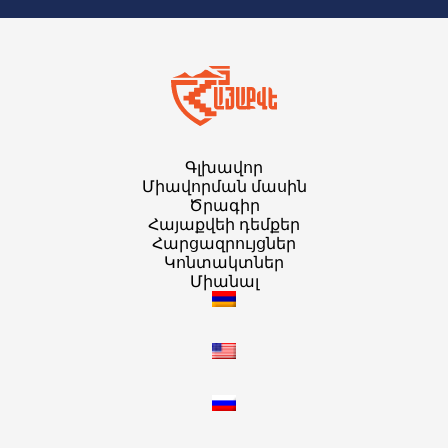
Գլխավոր
Միավորման մասին
Ծրագիր
Հայաքվեի դեմքեր
Հարցազրույցներ
Կոնտակտներ
Միանալ