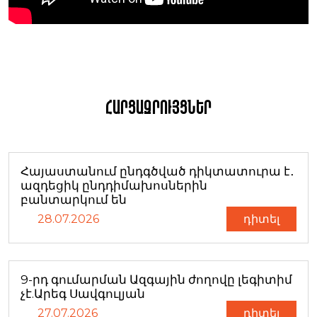
Հարցազրույցներ
Հայաստանում ընդգծված դիկտատուրա է․
ազդեցիկ ընդդիմախոսներին
բանտարկում են
28.07.2026
դիտել
9-րդ գումարման Ազգային ժողովը լեգիտիմ
չէ.Արեգ Սավգուլյան
27.07.2026
դիտել