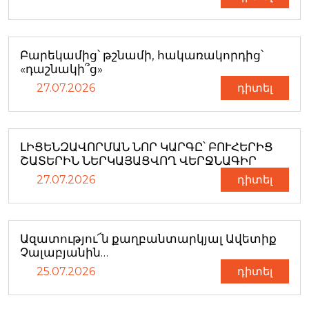
Բարեկամից՝ թշնամի, հակառակորդից՝
«դաշնակի՞ց»
27.07.2026
դիտել
ԼԻՑԵՆԶԱՎՈՐՄԱՆ ՆՈՐ ԿԱՐԳԸ՝ ԲՈՒՀԵՐԻՑ
ՇԱՏԵՐԻՆ ՆԵՐԿԱՅԱՑՎՈՂ ՎԵՐՋՆԱԳԻՐ
27.07.2026
դիտել
Ազատությու՜ն քաղբանտարկյալ Ավետիք
Չալաբյանին…
25.07.2026
դիտել