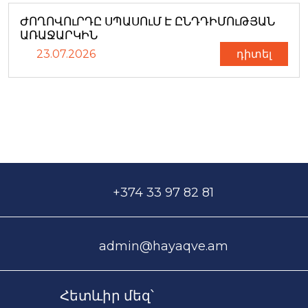
ԺՈՂՈՎՈւՐԴԸ ՍՊԱՍՈւՄ Է ԸՆԴԴԻՄՈւԹՅԱՆ
ԱՌԱՋԱՐԿԻՆ
23.07.2026
դիտել
+374 33 97 82 81
admin@hayaqve.am
Հետևիր մեզ՝