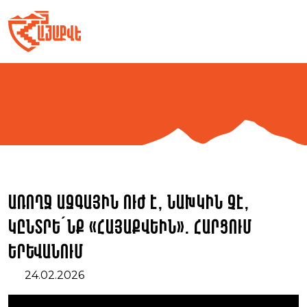
Skip
to
content
Առողջ ազգային ուժ է, նախկին չէ,
կընտրե´նք «ՀայաՔվեին». հարցում
Երևանում
24.02.2026