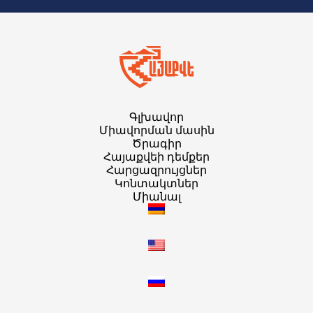
Գլխավոր
Միավորման մասին
Ծրագիր
Հայաքվեի դեմքեր
Հարցազրույցներ
Կոնտակտներ
Միանալ