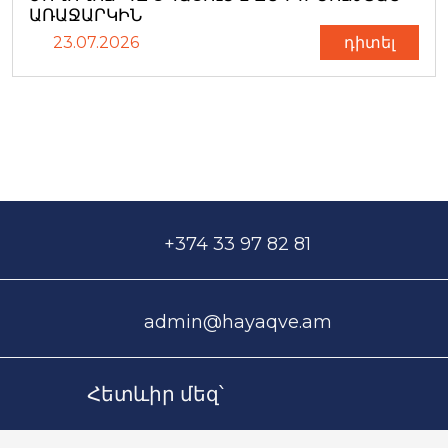
ԱՌԱՋԱՐԿԻՆ
23.07.2026
դիտել
+374 33 97 82 81
admin@hayaqve.am
Հետևիր մեզ՝