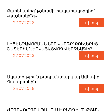
Բարեկամից՝ թշնամի, հակառակորդից՝
«դաշնակի՞ց»
27.07.2026
դիտել
ԼԻՑԵՆԶԱՎՈՐՄԱՆ ՆՈՐ ԿԱՐԳԸ՝ ԲՈՒՀԵՐԻՑ
ՇԱՏԵՐԻՆ ՆԵՐԿԱՅԱՑՎՈՂ ՎԵՐՋՆԱԳԻՐ
27.07.2026
դիտել
Ազատությու՜ն քաղբանտարկյալ Ավետիք
Չալաբյանին…
25.07.2026
դիտել
ԺՈՂՈՎՈւՐԴԸ ՍՊԱՍՈւՄ Է ԸՆԴԴԻՄՈւԹՅԱՆ