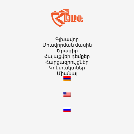
Գլխավոր
Միավորման մասին
Ծրագիր
Հայաքվեի դեմքեր
Հարցազրույցներ
Կոնտակտներ
Միանալ