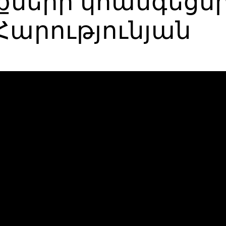
ների կհանգեցնի
Հարությունյան