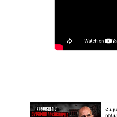
Հայ
դիկտ