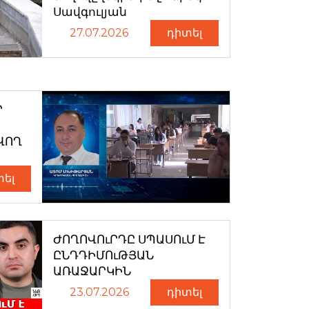
Սավգուլյան
27.07.2026
դիտել
Ր
ՎՈՂ
տել
ԺՈՂՈՎՈւՐԴԸ ՍՊԱՍՈւՄ Է
ԸՆԴԴԻՄՈւԹՅԱՆ
ԱՌԱՋԱՐԿԻՆ
23.07.2026
դիտել