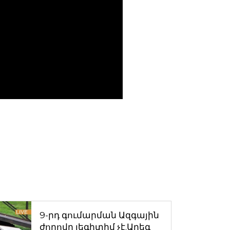
9-րդ գումարման Ազգային
ժողովը լեգիտիմ չէ.Արեգ