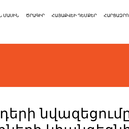
Ն ՄԱՍԻՆ
ԾՐԱԳԻՐ
ՀԱՅԱՔՎԵԻ ԴԵՄՔԵՐ
ՀԱՐՑԱԶՐՈ
դերի նվազեցում