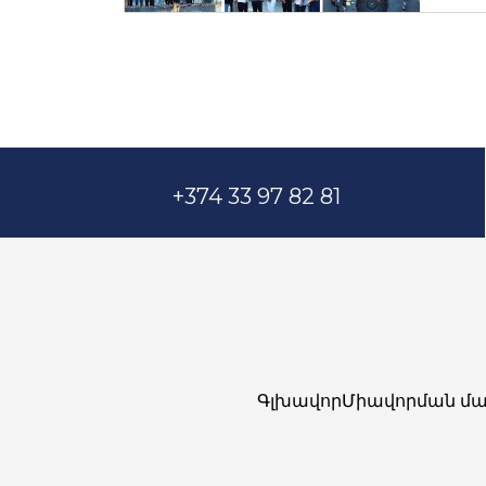
+374 33 97 82 81
Գլխավոր
Միավորման մա