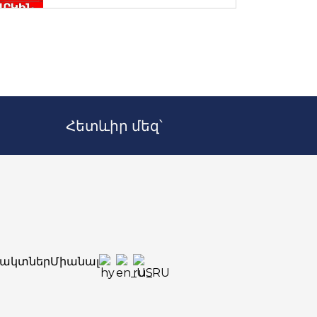
Հետևիր մեզ՝
ակտներ
Միանալ