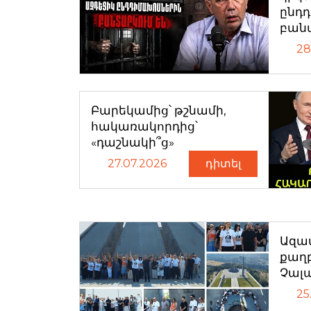
ընդ
բան
28
Բարեկամից՝ թշնամի,
հակառակորդից՝
«դաշնակի՞ց»
27.07.2026
դիտել
Ազատ
քաղ
Չալ
25