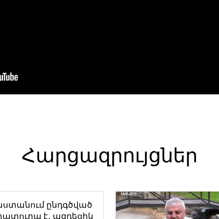
Հարցազրույցներ
աստանում ընդգծված
ատուրա է․ ազդեցիկ