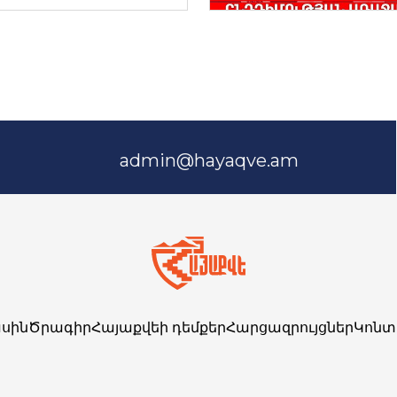
admin@hayaqve.am
սին
Ծրագիր
Հայաքվեի դեմքեր
Հարցազրույցներ
Կոնտ