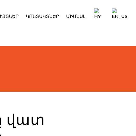
ՒՅՑՆԵՐ
ԿՈՆՏԱԿՏՆԵՐ
ՄԻԱՆԱԼ
ը վատ