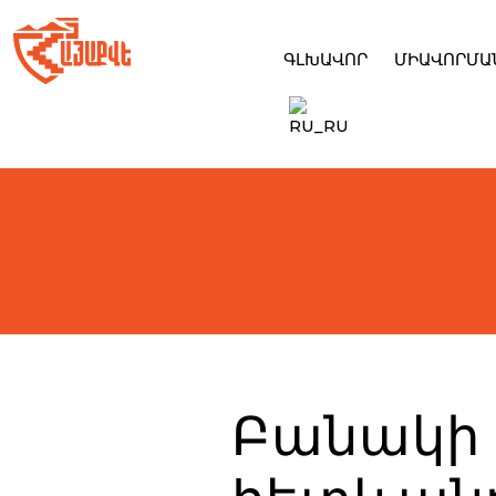
Skip
to
content
ԳԼԽԱՎՈՐ
ՄԻԱՎՈՐՄԱ
Բանակի 