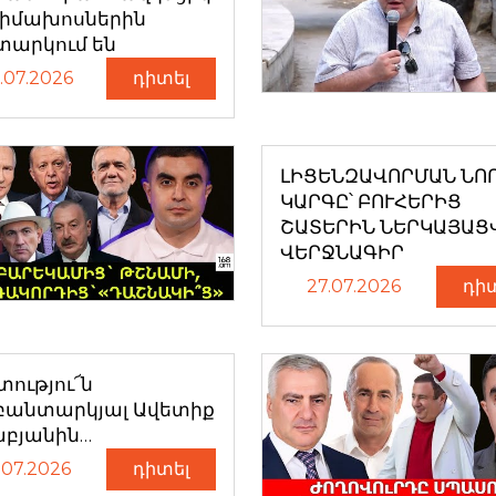
դիմախոսներին
տարկում են
.07.2026
դիտել
ԼԻՑԵՆԶԱՎՈՐՄԱՆ ՆՈ
ԿԱՐԳԸ՝ ԲՈՒՀԵՐԻՑ
ՇԱՏԵՐԻՆ ՆԵՐԿԱՅԱՑ
ՎԵՐՋՆԱԳԻՐ
27.07.2026
դի
ությու՜ն
բանտարկյալ Ավետիք
աբյանին…
.07.2026
դիտել