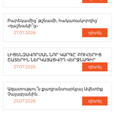
Բարեկամից՝ թշնամի, հակառակորդից՝
«դաշնակի՞ց»
27.07.2026
դիտել
ԼԻՑԵՆԶԱՎՈՐՄԱՆ ՆՈՐ ԿԱՐԳԸ՝ ԲՈՒՀԵՐԻՑ
ՇԱՏԵՐԻՆ ՆԵՐԿԱՅԱՑՎՈՂ ՎԵՐՋՆԱԳԻՐ
27.07.2026
դիտել
Ազատությու՜ն քաղբանտարկյալ Ավետիք
Չալաբյանին…
25.07.2026
դիտել