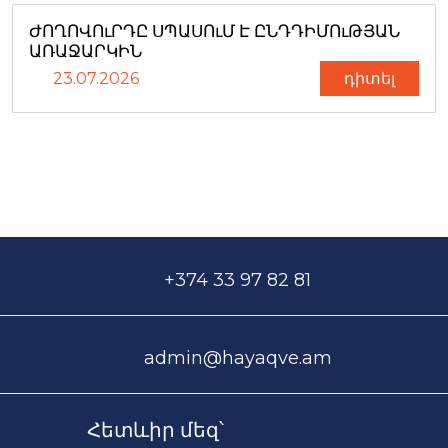
ԺՈՂՈՎՈւՐԴԸ ՍՊԱՍՈւՄ Է ԸՆԴԴԻՄՈւԹՅԱՆ
ԱՌԱՋԱՐԿԻՆ
23.07.2026
դիտել
+374 33 97 82 81
admin@hayaqve.am
Հետևիր մեզ՝