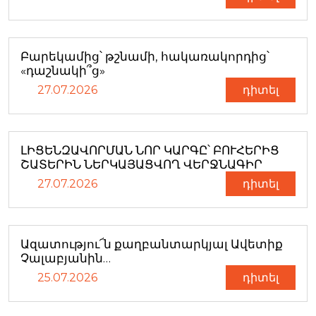
Բարեկամից՝ թշնամի, հակառակորդից՝
«դաշնակի՞ց»
27.07.2026
դիտել
ԼԻՑԵՆԶԱՎՈՐՄԱՆ ՆՈՐ ԿԱՐԳԸ՝ ԲՈՒՀԵՐԻՑ
ՇԱՏԵՐԻՆ ՆԵՐԿԱՅԱՑՎՈՂ ՎԵՐՋՆԱԳԻՐ
27.07.2026
դիտել
Ազատությու՜ն քաղբանտարկյալ Ավետիք
Չալաբյանին…
25.07.2026
դիտել