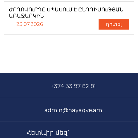
ԺՈՂՈՎՈւՐԴԸ ՍՊԱՍՈւՄ Է ԸՆԴԴԻՄՈւԹՅԱՆ
ԱՌԱՋԱՐԿԻՆ
23.07.2026
դիտել
+374 33 97 82 81
admin@hayaqve.am
Հետևիր մեզ՝