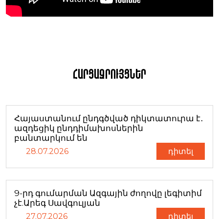
Հարցազրույցներ
Հայաստանում ընդգծված դիկտատուրա է․
ազդեցիկ ընդդիմախոսներին
բանտարկում են
28.07.2026
դիտել
9-րդ գումարման Ազգային ժողովը լեգիտիմ
չէ.Արեգ Սավգուլյան
27.07.2026
դիտել