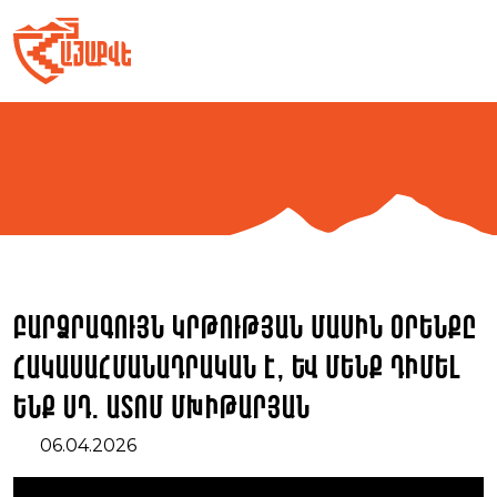
Skip
to
content
Բարձրագույն կրթության մասին օրենքը
հակասահմանադրական է, և մենք դիմել
ենք ՍԴ. Ատոմ Մխիթարյան
06.04.2026