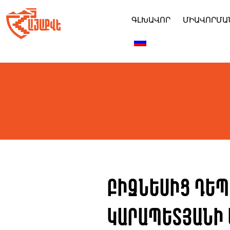
Skip
to
ԳԼԽԱՎՈՐ
ՄԻԱՎՈՐՄԱ
content
Բիզնեսից դեպ
Կարապետյանի 