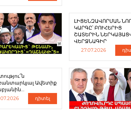
ԼԻՑԵՆԶԱՎՈՐՄԱՆ ՆՈ
ԿԱՐԳԸ՝ ԲՈՒՀԵՐԻՑ
ՇԱՏԵՐԻՆ ՆԵՐԿԱՅԱՑ
ՎԵՐՋՆԱԳԻՐ
27.07.2026
դի
ությու՜ն
բանտարկյալ Ավետիք
աբյանին…
.07.2026
դիտել