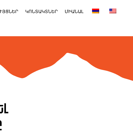
ՒՅՑՆԵՐ
ԿՈՆՏԱԿՏՆԵՐ
ՄԻԱՆԱԼ
ել
ը