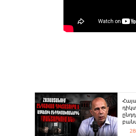
Հայ
դիկտ
ընդ
բան
28