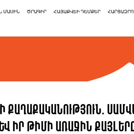
Ն ՄԱՍԻՆ
ԾՐԱԳԻՐ
ՀԱՅԱՔՎԵԻ ԴԵՄՔԵՐ
ՀԱՐՑԱԶՐՈ
ի քաղաքականություն. Սամվ
և իր թիմի առաջին քայլեր