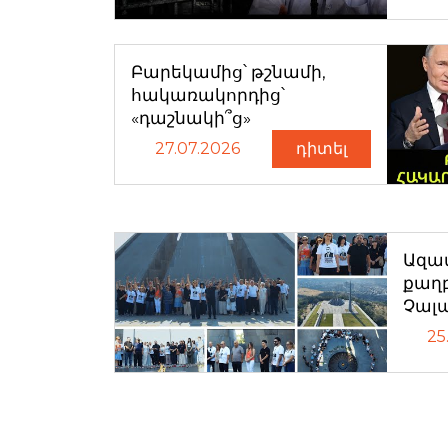
Բարեկամից՝ թշնամի,
հակառակորդից՝
«դաշնակի՞ց»
27.07.2026
դիտել
Ազատ
քաղ
Չալ
25