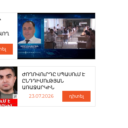
Ր
ՎՈՂ
տել
ԺՈՂՈՎՈւՐԴԸ ՍՊԱՍՈւՄ Է
ԸՆԴԴԻՄՈւԹՅԱՆ
ԱՌԱՋԱՐԿԻՆ
23.07.2026
դիտել