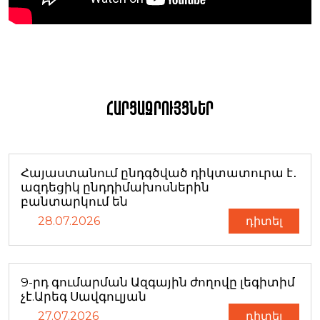
Հարցազրույցներ
Հայաստանում ընդգծված դիկտատուրա է․
ազդեցիկ ընդդիմախոսներին
բանտարկում են
28.07.2026
դիտել
9-րդ գումարման Ազգային ժողովը լեգիտիմ
չէ.Արեգ Սավգուլյան
27.07.2026
դիտել