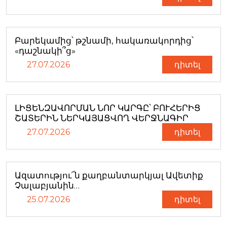
Բարեկամից՝ թշնամի, հակառակորդից՝
«դաշնակի՞ց»
27.07.2026
դիտել
ԼԻՑԵՆԶԱՎՈՐՄԱՆ ՆՈՐ ԿԱՐԳԸ՝ ԲՈՒՀԵՐԻՑ
ՇԱՏԵՐԻՆ ՆԵՐԿԱՅԱՑՎՈՂ ՎԵՐՋՆԱԳԻՐ
27.07.2026
դիտել
Ազատությու՜ն քաղբանտարկյալ Ավետիք
Չալաբյանին…
25.07.2026
դիտել