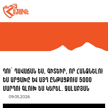
Skip
to
content
Դու՛ դավաճան ես, գիտեիր, որ հանձնելու
ես Արցախը և այդ ընթացքում 5000
մարդու գլուխ ես կերել. Չալաբյան
09.05.2026