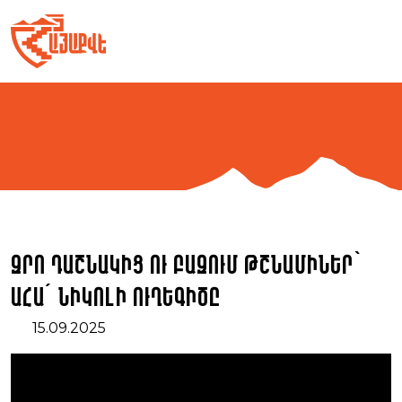
Skip
to
content
Զրո դաշնակից ու բազում թշնամիներ՝
ահա՛ Նիկոլի ուղեգիծը
15.09.2025