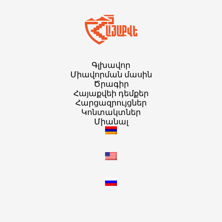
Գլխավոր
Միավորման մասին
Ծրագիր
Հայաքվեի դեմքեր
Հարցազրույցներ
Կոնտակտներ
Միանալ