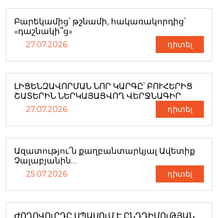
Բարեկամից՝ թշնամի, հակառակորդից՝
«դաշնակի՞ց»
27.07.2026
դիտել
ԼԻՑԵՆԶԱՎՈՐՄԱՆ ՆՈՐ ԿԱՐԳԸ՝ ԲՈՒՀԵՐԻՑ
ՇԱՏԵՐԻՆ ՆԵՐԿԱՅԱՑՎՈՂ ՎԵՐՋՆԱԳԻՐ
27.07.2026
դիտել
Ազատությու՜ն քաղբանտարկյալ Ավետիք
Չալաբյանին…
25.07.2026
դիտել
ԺՈՂՈՎՈւՐԴԸ ՍՊԱՍՈւՄ Է ԸՆԴԴԻՄՈւԹՅԱՆ