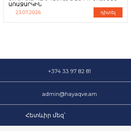
ԱՌԱՋԱՐԿԻՆ
23.07.2026
դիտել
+374 33 97 82 81
admin@hayaqve.am
Հետևիր մեզ՝