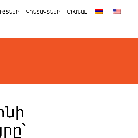
ՒՅՑՆԵՐ
ԿՈՆՏԱԿՏՆԵՐ
ՄԻԱՆԱԼ
տնի
րը՝