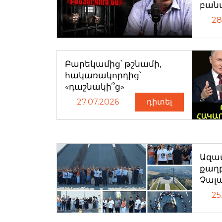
բան
28
Բարեկամից՝ թշնամի,
հակառակորդից՝
«դաշնակի՞ց»
27.07.2026
դիտել
Ազատ
քաղ
Չալ
25