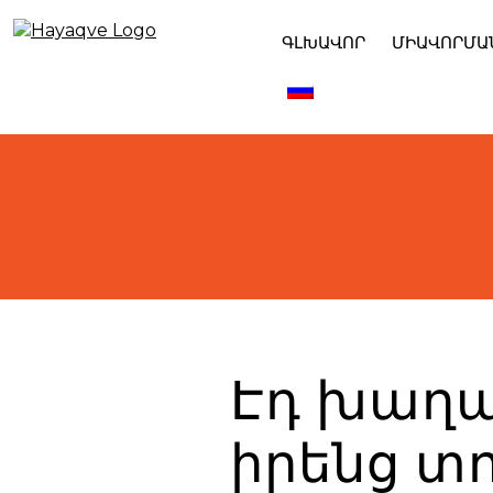
Skip
to
ԳԼԽԱՎՈՐ
ՄԻԱՎՈՐՄԱ
content
Էդ խաղա
իրենց տո