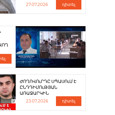
27.07.2026
դիտել
Ր
ՎՈՂ
տել
ԺՈՂՈՎՈւՐԴԸ ՍՊԱՍՈւՄ Է
ԸՆԴԴԻՄՈւԹՅԱՆ
ԱՌԱՋԱՐԿԻՆ
23.07.2026
դիտել