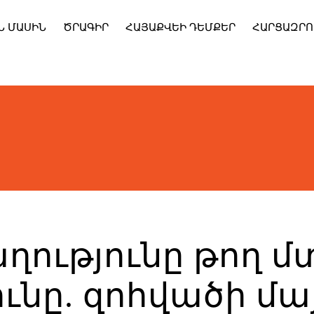
Ն ՄԱՍԻՆ
ԾՐԱԳԻՐ
ՀԱՅԱՔՎԵԻ ԴԵՄՔԵՐ
ՀԱՐՑԱԶՐՈ
ղությունը թող մ
ւնը. զոհվածի մայ