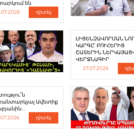
տարկում են
.07.2026
դիտել
ԼԻՑԵՆԶԱՎՈՐՄԱՆ ՆՈ
ԿԱՐԳԸ՝ ԲՈՒՀԵՐԻՑ
ՇԱՏԵՐԻՆ ՆԵՐԿԱՅԱՑ
ՎԵՐՋՆԱԳԻՐ
27.07.2026
դի
ությու՜ն
բանտարկյալ Ավետիք
աբյանին…
.07.2026
դիտել