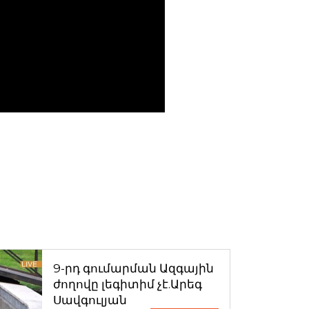
9-րդ գումարման Ազգային
ժողովը լեգիտիմ չէ.Արեգ
Սավգուլյան