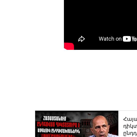
Հայ
դիկտ
ընդ