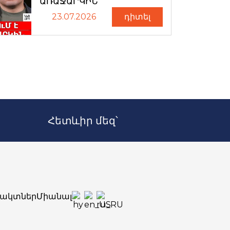
ԱՌԱՋԱՐԿԻՆ
23.07.2026
դիտել
Հետևիր մեզ՝
ակտներ
Միանալ