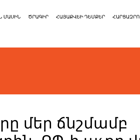
Ն ՄԱՍԻՆ
ԾՐԱԳԻՐ
ՀԱՅԱՔՎԵԻ ԴԵՄՔԵՐ
ՀԱՐՑԱԶՐՈ
րը մեր ճնշմամբ