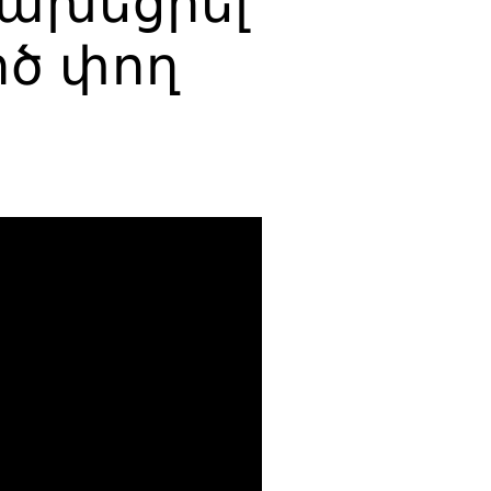
վախեցրել
րծ փող