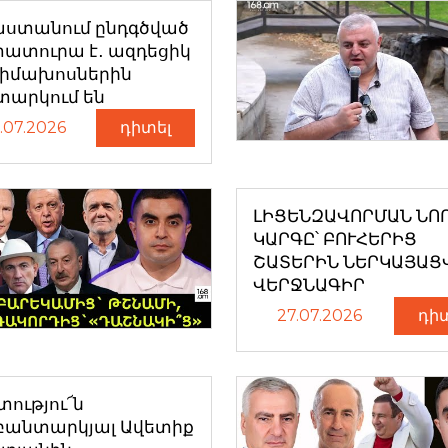
աստանում ընդգծված
ատուրա է․ ազդեցիկ
դիմախոսներին
տարկում են
.07.2026
դիտել
ԼԻՑԵՆԶԱՎՈՐՄԱՆ ՆՈ
ԿԱՐԳԸ՝ ԲՈՒՀԵՐԻՑ
ՇԱՏԵՐԻՆ ՆԵՐԿԱՅԱՑ
ՎԵՐՋՆԱԳԻՐ
27.07.2026
դի
ությու՜ն
բանտարկյալ Ավետիք