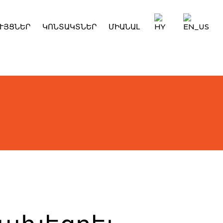
ՒՅՑՆԵՐ
ԿՈՆՏԱԿՏՆԵՐ
ՄԻԱՆԱԼ