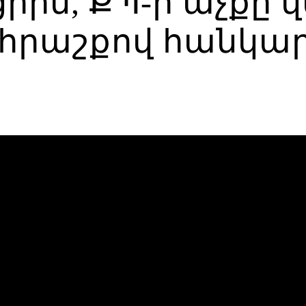
րին, ՔՊ-ի աչքը 
չ հրաշքով հանկա