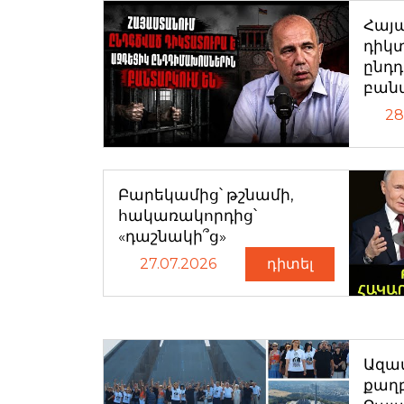
Հայ
դիկտ
ընդ
բան
28
Բարեկամից՝ թշնամի,
հակառակորդից՝
«դաշնակի՞ց»
27.07.2026
դիտել
Ազատ
քաղ