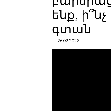
բարձրաց
ենք, ի՞ն
գտան
26.02.2026