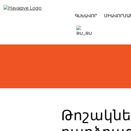
Skip
to
content
ԳԼԽԱՎՈՐ
ՄԻԱՎՈՐՄԱ
Թոշակնե