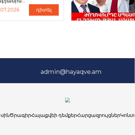
աբյանին…
.07.2026
դիտել
admin@hayaqve.am
սին
Ծրագիր
Հայաքվեի դեմքեր
Հարցազրույցներ
Կոնտ