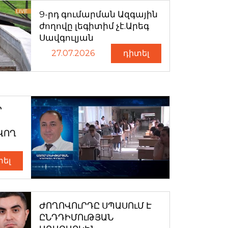
9-րդ գումարման Ազգային
ժողովը լեգիտիմ չէ.Արեգ
Սավգուլյան
27.07.2026
դիտել
Ր
ՎՈՂ
տել
ԺՈՂՈՎՈւՐԴԸ ՍՊԱՍՈւՄ Է
ԸՆԴԴԻՄՈւԹՅԱՆ