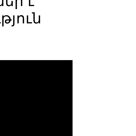
եր է
թյուն