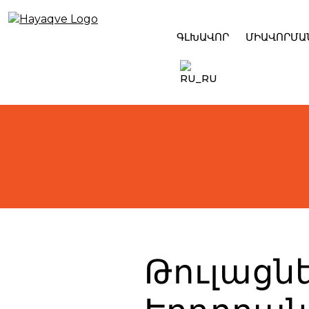
Skip
to
content
ԳԼԽԱՎՈՐ
ՄԻԱՎՈՐՄԱ
Թուլացնե