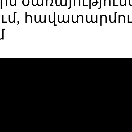
ն ծառայությունն
ւմ, հավատարմու
մ