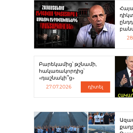
Հայ
դիկտ
ընդ
բան
28
Բարեկամից՝ թշնամի,
հակառակորդից՝
«դաշնակի՞ց»
27.07.2026
դիտել
Ազատ
քաղ