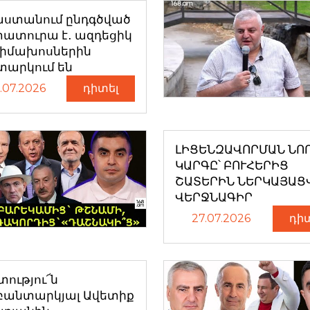
աստանում ընդգծված
ատուրա է․ ազդեցիկ
դիմախոսներին
տարկում են
.07.2026
դիտել
ԼԻՑԵՆԶԱՎՈՐՄԱՆ ՆՈ
ԿԱՐԳԸ՝ ԲՈՒՀԵՐԻՑ
ՇԱՏԵՐԻՆ ՆԵՐԿԱՅԱՑ
ՎԵՐՋՆԱԳԻՐ
27.07.2026
դի
ությու՜ն
բանտարկյալ Ավետիք