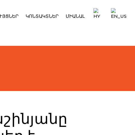
ՒՅՑՆԵՐ
ԿՈՆՏԱԿՏՆԵՐ
ՄԻԱՆԱԼ
աշինյանը