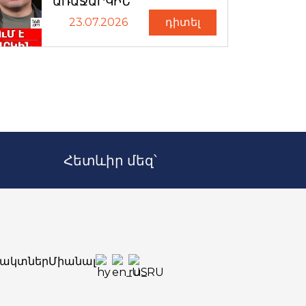
ԱՌԱՋԱՐԿԻՆ
23.07.2026
դիտել
Հետևիր մեզ՝
ակտներ
Միանալ