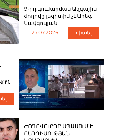
9-րդ գումարման Ազգային
ժողովը լեգիտիմ չէ.Արեգ
Սավգուլյան
27.07.2026
դիտել
Ր
ՎՈՂ
տել
ԺՈՂՈՎՈւՐԴԸ ՍՊԱՍՈւՄ Է
ԸՆԴԴԻՄՈւԹՅԱՆ