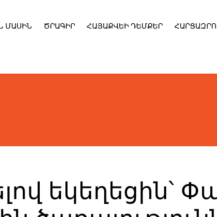
Ն ՄԱՍԻՆ
ԾՐԱԳԻՐ
ՀԱՅԱՔՎԵԻ ԴԵՄՔԵՐ
ՀԱՐՑԱԶՐՈ
լով եկեղեցին՝ Փ