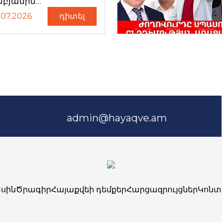
աբյանին…
.07.2026
դիտել
admin@hayaqve.am
սին
Ծրագիր
Հայաքվեի դեմքեր
Հարցազրույցներ
Կոնտ