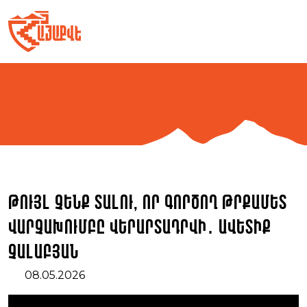
Skip
to
content
Թույլ չենք տալու, որ գործող թրքամետ
վարչախումբը վերարտադրվի․ Ավետիք
Չալաբյան
08.05.2026