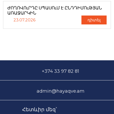
ԺՈՂՈՎՈւՐԴԸ ՍՊԱՍՈւՄ Է ԸՆԴԴԻՄՈւԹՅԱՆ
ԱՌԱՋԱՐԿԻՆ
23.07.2026
դիտել
+374 33 97 82 81
admin@hayaqve.am
Հետևիր մեզ՝