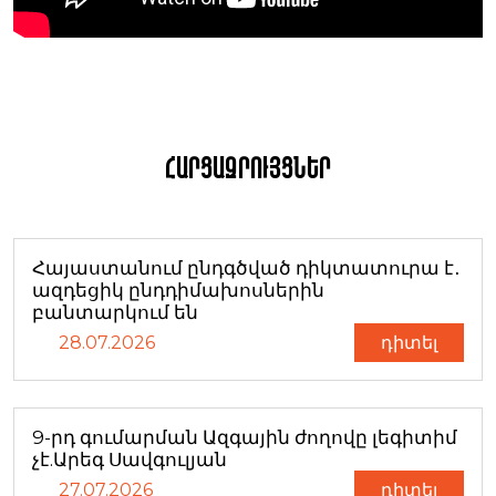
Հարցազրույցներ
Հայաստանում ընդգծված դիկտատուրա է․
ազդեցիկ ընդդիմախոսներին
բանտարկում են
28.07.2026
դիտել
9-րդ գումարման Ազգային ժողովը լեգիտիմ
չէ.Արեգ Սավգուլյան
27.07.2026
դիտել