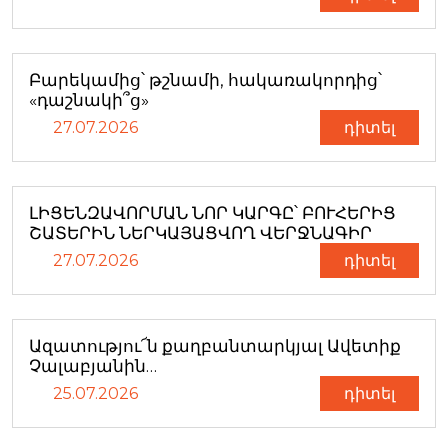
Բարեկամից՝ թշնամի, հակառակորդից՝
«դաշնակի՞ց»
27.07.2026
դիտել
ԼԻՑԵՆԶԱՎՈՐՄԱՆ ՆՈՐ ԿԱՐԳԸ՝ ԲՈՒՀԵՐԻՑ
ՇԱՏԵՐԻՆ ՆԵՐԿԱՅԱՑՎՈՂ ՎԵՐՋՆԱԳԻՐ
27.07.2026
դիտել
Ազատությու՜ն քաղբանտարկյալ Ավետիք
Չալաբյանին…
25.07.2026
դիտել