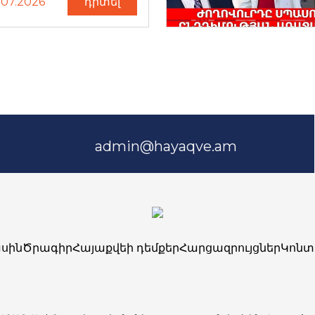
.07.2026
դիտել
admin@hayaqve.am
սին
Ծրագիր
Հայաքվեի դեմքեր
Հարցազրույցներ
Կոնտ