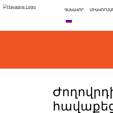
Skip
to
ԳԼԽԱՎՈՐ
ՄԻԱՎՈՐՄԱ
content
Ժողովրդ
հավաքե