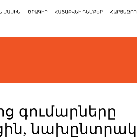
Ն ՄԱՍԻՆ
ԾՐԱԳԻՐ
ՀԱՅԱՔՎԵԻ ԴԵՄՔԵՐ
ՀԱՐՑԱԶՐՈ
ից գումարները
ցին, նախընտրա