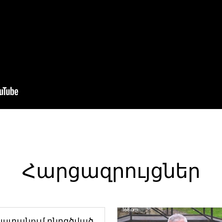
Հարցազրույցներ
աստանում ընդգծված