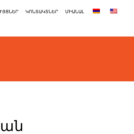
ՒՅՑՆԵՐ
ԿՈՆՏԱԿՏՆԵՐ
ՄԻԱՆԱԼ
կան