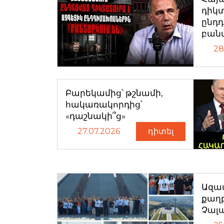
դիկտ
ընդ
բան
28
Բարեկամից՝ թշնամի,
հակառակորդից՝
«դաշնակի՞ց»
27.07.2026
դիտել
Ազատ
քաղ
Չալ