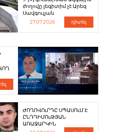
ժողովը լեգիտիմ չէ.Արեգ
Սավգուլյան
27.07.2026
դիտել
Ր
ՎՈՂ
տել
ԺՈՂՈՎՈւՐԴԸ ՍՊԱՍՈւՄ Է
ԸՆԴԴԻՄՈւԹՅԱՆ
ԱՌԱՋԱՐԿԻՆ