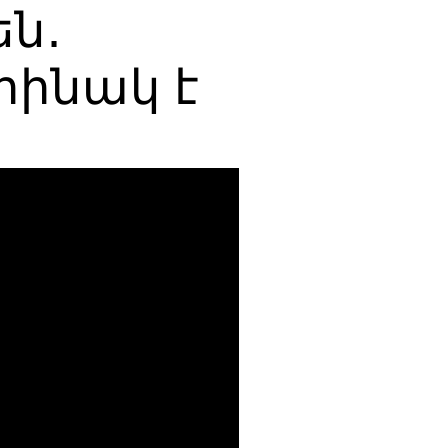
են․
րինակ է