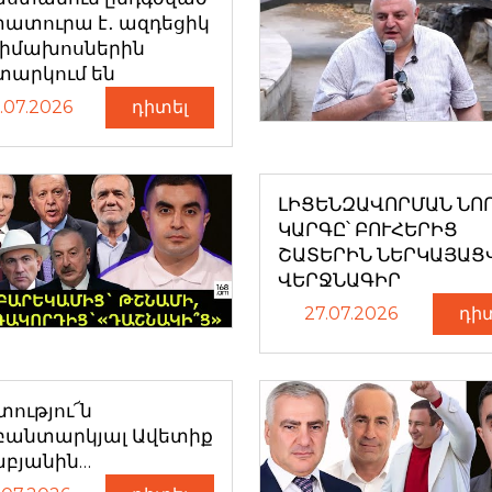
ատուրա է․ ազդեցիկ
դիմախոսներին
տարկում են
.07.2026
դիտել
ԼԻՑԵՆԶԱՎՈՐՄԱՆ ՆՈ
ԿԱՐԳԸ՝ ԲՈՒՀԵՐԻՑ
ՇԱՏԵՐԻՆ ՆԵՐԿԱՅԱՑ
ՎԵՐՋՆԱԳԻՐ
27.07.2026
դի
ությու՜ն
բանտարկյալ Ավետիք
աբյանին…