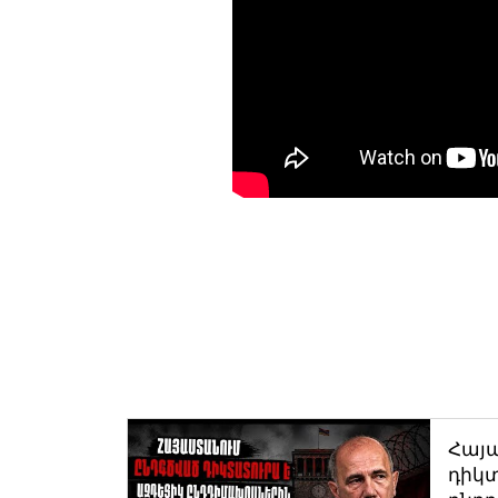
Հայ
դիկտ