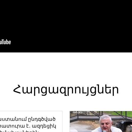
Հարցազրույցներ
աստանում ընդգծված
ատուրա է․ ազդեցիկ