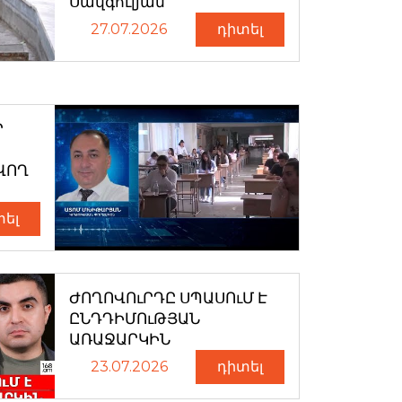
Սավգուլյան
27.07.2026
դիտել
Ր
ՎՈՂ
տել
ԺՈՂՈՎՈւՐԴԸ ՍՊԱՍՈւՄ Է
ԸՆԴԴԻՄՈւԹՅԱՆ
ԱՌԱՋԱՐԿԻՆ
23.07.2026
դիտել