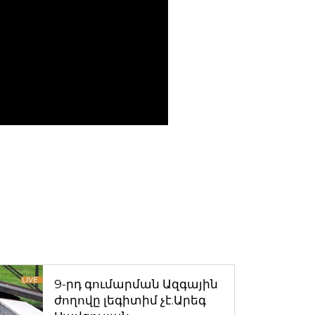
9-րդ գումարման Ազգային
ժողովը լեգիտիմ չէ.Արեգ