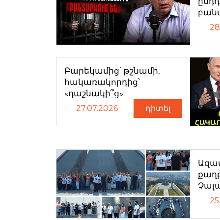
ընդ
բան
28
Բարեկամից՝ թշնամի,
հակառակորդից՝
«դաշնակի՞ց»
27.07.2026
դիտել
Ազատ
քաղ
Չալ
25