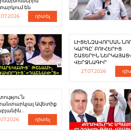
դիմախոսներին
տարկում են
.07.2026
դիտել
ԼԻՑԵՆԶԱՎՈՐՄԱՆ ՆՈ
ԿԱՐԳԸ՝ ԲՈՒՀԵՐԻՑ
ՇԱՏԵՐԻՆ ՆԵՐԿԱՅԱՑ
ՎԵՐՋՆԱԳԻՐ
27.07.2026
դի
ությու՜ն
բանտարկյալ Ավետիք
աբյանին…
.07.2026
դիտել