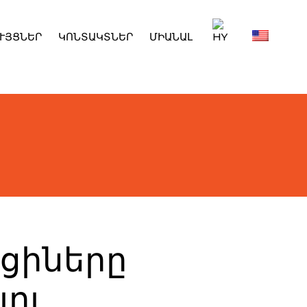
ՒՅՑՆԵՐ
ԿՈՆՏԱԿՏՆԵՐ
ՄԻԱՆԱԼ
ցիները
լու