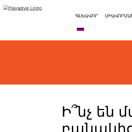
Skip
to
content
ԳԼԽԱՎՈՐ
ՄԻԱՎՈՐՄԱ
Ի՞նչ են
բանակից