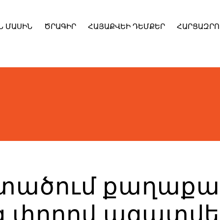
Ն ՄԱՍԻՆ
ԾՐԱԳԻՐ
ՀԱՅԱՔՎԵԻ ԴԵՄՔԵՐ
ՀԱՐՑԱԶՐՈ
 մտածում քաղաքա
 փողով ազատվե