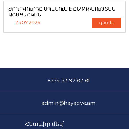
ԺՈՂՈՎՈւՐԴԸ ՍՊԱՍՈւՄ Է ԸՆԴԴԻՄՈւԹՅԱՆ
ԱՌԱՋԱՐԿԻՆ
23.07.2026
դիտել
+374 33 97 82 81
admin@hayaqve.am
Հետևիր մեզ՝