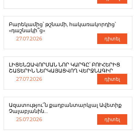
Բարեկամից՝ թշնամի, հակառակորդից՝
«դաշնակի՞ց»
27.07.2026
դիտել
ԼԻՑԵՆԶԱՎՈՐՄԱՆ ՆՈՐ ԿԱՐԳԸ՝ ԲՈՒՀԵՐԻՑ
ՇԱՏԵՐԻՆ ՆԵՐԿԱՅԱՑՎՈՂ ՎԵՐՋՆԱԳԻՐ
27.07.2026
դիտել
Ազատությու՜ն քաղբանտարկյալ Ավետիք
Չալաբյանին…
25.07.2026
դիտել