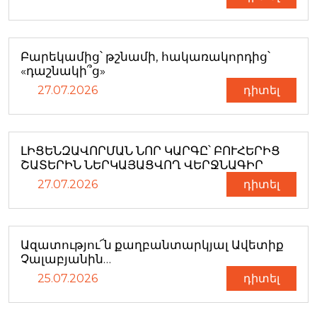
Բարեկամից՝ թշնամի, հակառակորդից՝
«դաշնակի՞ց»
27.07.2026
դիտել
ԼԻՑԵՆԶԱՎՈՐՄԱՆ ՆՈՐ ԿԱՐԳԸ՝ ԲՈՒՀԵՐԻՑ
ՇԱՏԵՐԻՆ ՆԵՐԿԱՅԱՑՎՈՂ ՎԵՐՋՆԱԳԻՐ
27.07.2026
դիտել
Ազատությու՜ն քաղբանտարկյալ Ավետիք
Չալաբյանին…
25.07.2026
դիտել