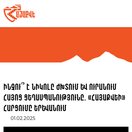
Skip
to
content
Ինչու՞ է Նիկոլը ժխտում և ուրանում
Հայոց ցեղասպանությունը. «ՀայաՔվեի»
հարցումը Երևանում
01.02.2025