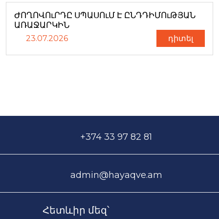
ԺՈՂՈՎՈւՐԴԸ ՍՊԱՍՈւՄ Է ԸՆԴԴԻՄՈւԹՅԱՆ
ԱՌԱՋԱՐԿԻՆ
23.07.2026
դիտել
+374 33 97 82 81
admin@hayaqve.am
Հետևիր մեզ՝