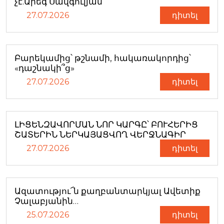
չէ.Արեգ Սավգուլյան
27.07.2026
դիտել
Բարեկամից՝ թշնամի, հակառակորդից՝
«դաշնակի՞ց»
27.07.2026
դիտել
ԼԻՑԵՆԶԱՎՈՐՄԱՆ ՆՈՐ ԿԱՐԳԸ՝ ԲՈՒՀԵՐԻՑ
ՇԱՏԵՐԻՆ ՆԵՐԿԱՅԱՑՎՈՂ ՎԵՐՋՆԱԳԻՐ
27.07.2026
դիտել
Ազատությու՜ն քաղբանտարկյալ Ավետիք
Չալաբյանին…
25.07.2026
դիտել