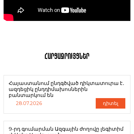
Հարցազրույցներ
Հայաստանում ընդգծված դիկտատուրա է․
ազդեցիկ ընդդիմախոսներին
բանտարկում են
28.07.2026
դիտել
9-րդ գումարման Ազգային ժողովը լեգիտիմ