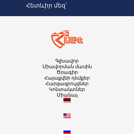
Հետևիր մեզ՝
Գլխավոր
Միավորման մասին
Ծրագիր
Հայաքվեի դեմքեր
Հարցազրույցներ
Կոնտակտներ
Միանալ