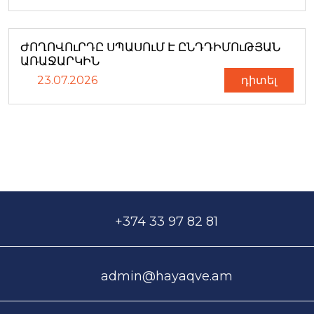
ԺՈՂՈՎՈւՐԴԸ ՍՊԱՍՈւՄ Է ԸՆԴԴԻՄՈւԹՅԱՆ
ԱՌԱՋԱՐԿԻՆ
23.07.2026
դիտել
+374 33 97 82 81
admin@hayaqve.am