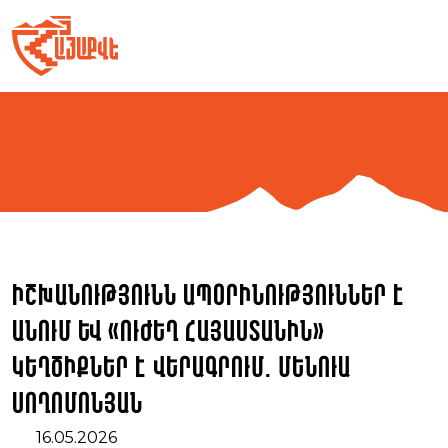
Skip
to
content
Իշխանությունն ապօրինություններ է
անում և «Ուժեղ Հայաստանին»
կեղծիքներ է վերագրում. Մենուա
Սողոմոնյան
16.05.2026