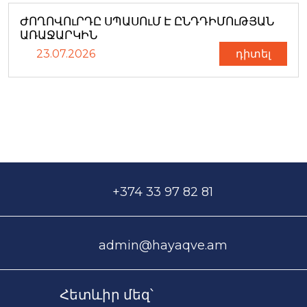
ԺՈՂՈՎՈւՐԴԸ ՍՊԱՍՈւՄ Է ԸՆԴԴԻՄՈւԹՅԱՆ
ԱՌԱՋԱՐԿԻՆ
23.07.2026
դիտել
+374 33 97 82 81
admin@hayaqve.am
Հետևիր մեզ՝