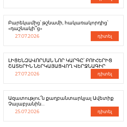
Բարեկամից՝ թշնամի, հակառակորդից՝
«դաշնակի՞ց»
27.07.2026
դիտել
ԼԻՑԵՆԶԱՎՈՐՄԱՆ ՆՈՐ ԿԱՐԳԸ՝ ԲՈՒՀԵՐԻՑ
ՇԱՏԵՐԻՆ ՆԵՐԿԱՅԱՑՎՈՂ ՎԵՐՋՆԱԳԻՐ
27.07.2026
դիտել
Ազատությու՜ն քաղբանտարկյալ Ավետիք
Չալաբյանին…
25.07.2026
դիտել