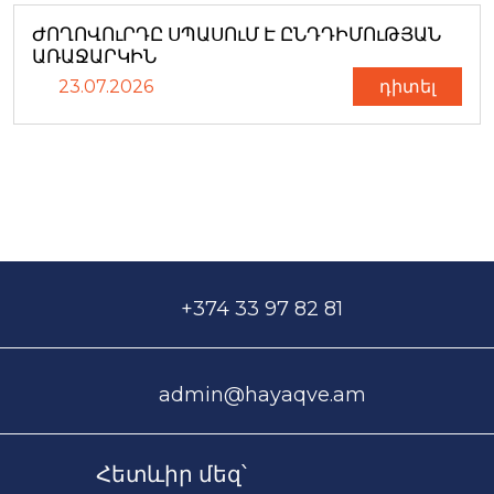
ԺՈՂՈՎՈւՐԴԸ ՍՊԱՍՈւՄ Է ԸՆԴԴԻՄՈւԹՅԱՆ
ԱՌԱՋԱՐԿԻՆ
23.07.2026
դիտել
+374 33 97 82 81
admin@hayaqve.am
Հետևիր մեզ՝