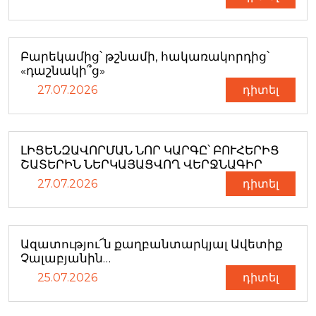
Բարեկամից՝ թշնամի, հակառակորդից՝
«դաշնակի՞ց»
27.07.2026
դիտել
ԼԻՑԵՆԶԱՎՈՐՄԱՆ ՆՈՐ ԿԱՐԳԸ՝ ԲՈՒՀԵՐԻՑ
ՇԱՏԵՐԻՆ ՆԵՐԿԱՅԱՑՎՈՂ ՎԵՐՋՆԱԳԻՐ
27.07.2026
դիտել
Ազատությու՜ն քաղբանտարկյալ Ավետիք
Չալաբյանին…
25.07.2026
դիտել