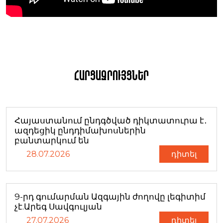
Հարցազրույցներ
Հայաստանում ընդգծված դիկտատուրա է․
ազդեցիկ ընդդիմախոսներին
բանտարկում են
28.07.2026
դիտել
9-րդ գումարման Ազգային ժողովը լեգիտիմ
չէ.Արեգ Սավգուլյան
27.07.2026
դիտել