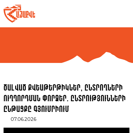
Skip
to
content
Ծալված քվեաթերթիկներ, ընտրողների
ուղղորդման փորձեր. ընտրությունների
ընթացքը Գյումրիում
07.06.2026