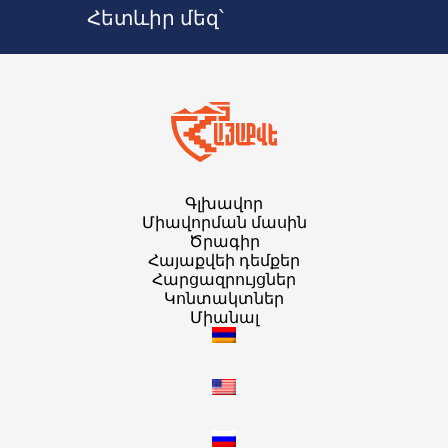
Հետևիր մեզ՝
Գլխավոր
Միավորման մասին
Ծրագիր
Հայաքվեի դեմքեր
Հարցազրույցներ
Կոնտակտներ
Միանալ