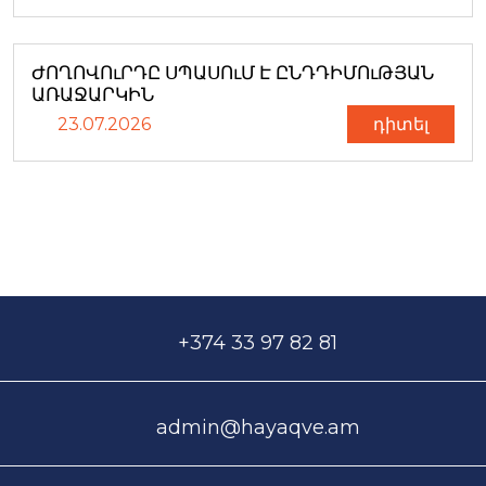
ԺՈՂՈՎՈւՐԴԸ ՍՊԱՍՈւՄ Է ԸՆԴԴԻՄՈւԹՅԱՆ
ԱՌԱՋԱՐԿԻՆ
23.07.2026
դիտել
+374 33 97 82 81
admin@hayaqve.am