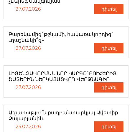
չէ.Արեգ Սավգուլյան
27.07.2026
դիտել
Բարեկամից՝ թշնամի, հակառակորդից՝
«դաշնակի՞ց»
27.07.2026
դիտել
ԼԻՑԵՆԶԱՎՈՐՄԱՆ ՆՈՐ ԿԱՐԳԸ՝ ԲՈՒՀԵՐԻՑ
ՇԱՏԵՐԻՆ ՆԵՐԿԱՅԱՑՎՈՂ ՎԵՐՋՆԱԳԻՐ
27.07.2026
դիտել
Ազատությու՜ն քաղբանտարկյալ Ավետիք
Չալաբյանին…
25.07.2026
դիտել