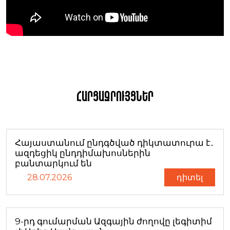
Հարցազրույցներ
Հայաստանում ընդգծված դիկտատուրա է․
ազդեցիկ ընդդիմախոսներին
բանտարկում են
28.07.2026
դիտել
9-րդ գումարման Ազգային ժողովը լեգիտիմ