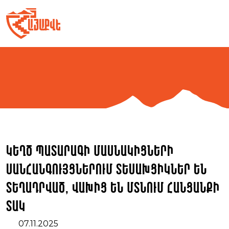
Skip
to
content
Կեղծ պատարագի մասնակիցների
սանհանգույցներում տեսախցիկներ են
տեղադրված, վախից են մտնում հանցանքի
տակ
07.11.2025