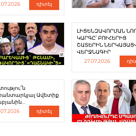
.07.2026
դիտել
ԼԻՑԵՆԶԱՎՈՐՄԱՆ ՆՈ
ԿԱՐԳԸ՝ ԲՈՒՀԵՐԻՑ
ՇԱՏԵՐԻՆ ՆԵՐԿԱՅԱՑ
ՎԵՐՋՆԱԳԻՐ
27.07.2026
դի
ությու՜ն
բանտարկյալ Ավետիք
աբյանին…
.07.2026
դիտել