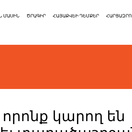
Ն ՄԱՍԻՆ
ԾՐԱԳԻՐ
ՀԱՅԱՔՎԵԻ ԴԵՄՔԵՐ
ՀԱՐՑԱԶՐՈ
 որոնք կարող են