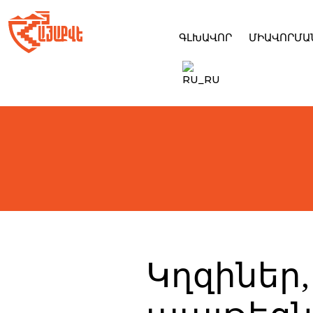
Skip
to
content
ԳԼԽԱՎՈՐ
ՄԻԱՎՈՐՄԱ
Կղզիներ,