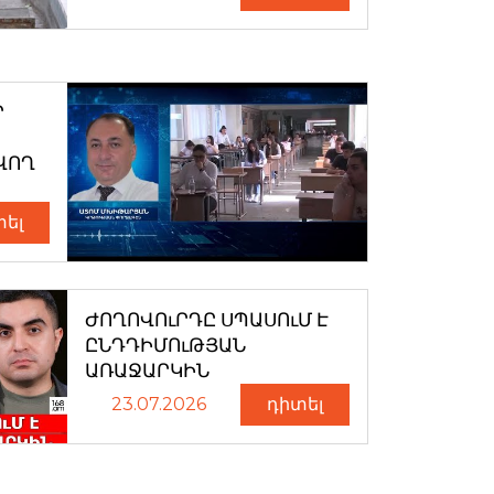
Ր
ՎՈՂ
տել
ԺՈՂՈՎՈւՐԴԸ ՍՊԱՍՈւՄ Է
ԸՆԴԴԻՄՈւԹՅԱՆ
ԱՌԱՋԱՐԿԻՆ
23.07.2026
դիտել