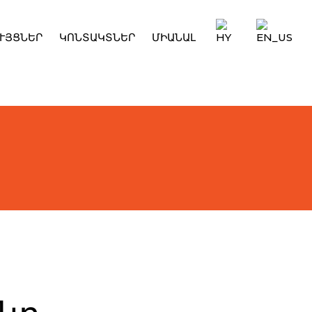
ՒՅՑՆԵՐ
ԿՈՆՏԱԿՏՆԵՐ
ՄԻԱՆԱԼ