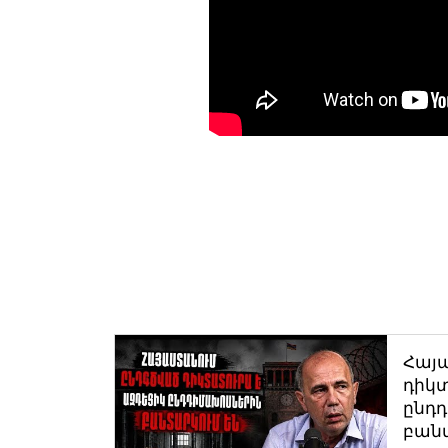
Հայ
դիկտ
ընդ
բան