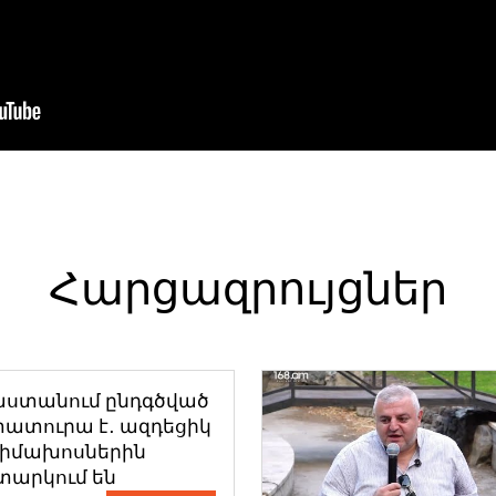
Հարցազրույցներ
աստանում ընդգծված
ատուրա է․ ազդեցիկ
դիմախոսներին
տարկում են