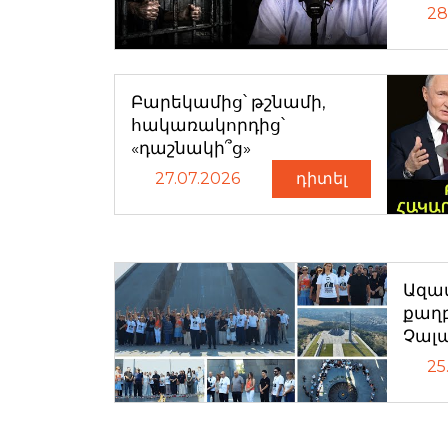
28
Բարեկամից՝ թշնամի,
հակառակորդից՝
«դաշնակի՞ց»
27.07.2026
դիտել
Ազատ
քաղ
Չալ
25