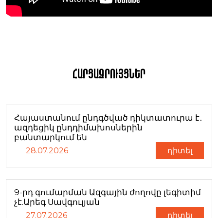
Հարցազրույցներ
Հայաստանում ընդգծված դիկտատուրա է․
ազդեցիկ ընդդիմախոսներին
բանտարկում են
28.07.2026
դիտել
9-րդ գումարման Ազգային ժողովը լեգիտիմ
չէ.Արեգ Սավգուլյան
27.07.2026
դիտել