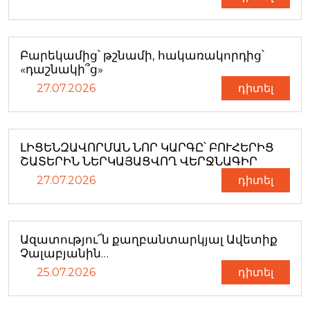
Բարեկամից՝ թշնամի, հակառակորդից՝
«դաշնակի՞ց»
27.07.2026
դիտել
ԼԻՑԵՆԶԱՎՈՐՄԱՆ ՆՈՐ ԿԱՐԳԸ՝ ԲՈՒՀԵՐԻՑ
ՇԱՏԵՐԻՆ ՆԵՐԿԱՅԱՑՎՈՂ ՎԵՐՋՆԱԳԻՐ
27.07.2026
դիտել
Ազատությու՜ն քաղբանտարկյալ Ավետիք
Չալաբյանին…
25.07.2026
դիտել