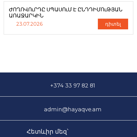
ԺՈՂՈՎՈւՐԴԸ ՍՊԱՍՈւՄ Է ԸՆԴԴԻՄՈւԹՅԱՆ
ԱՌԱՋԱՐԿԻՆ
23.07.2026
դիտել
+374 33 97 82 81
admin@hayaqve.am
Հետևիր մեզ՝