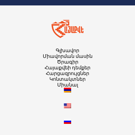
Գլխավոր
Միավորման մասին
Ծրագիր
Հայաքվեի դեմքեր
Հարցազրույցներ
Կոնտակտներ
Միանալ