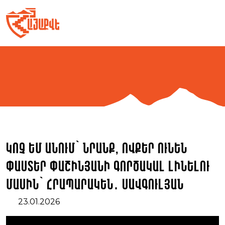
Skip
to
content
Կոչ եմ անում՝ նրանք, ովքեր ունեն
փաստեր Փաշինյանի գործակալ լինելու
մասին՝ հրապարակեն․ Սավգուլյան
23.01.2026