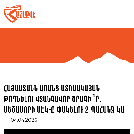
Skip
to
content
Հայաստանն առանց ատոմակայան
թողնելու վտանգավոր ծրագի՞ր.
Մեծամորի ԱԷԿ-ը փակելու 2 պահանջ կա
04.04.2026