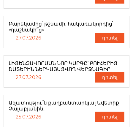
Բարեկամից՝ թշնամի, հակառակորդից՝
«դաշնակի՞ց»
27.07.2026
դիտել
ԼԻՑԵՆԶԱՎՈՐՄԱՆ ՆՈՐ ԿԱՐԳԸ՝ ԲՈՒՀԵՐԻՑ
ՇԱՏԵՐԻՆ ՆԵՐԿԱՅԱՑՎՈՂ ՎԵՐՋՆԱԳԻՐ
27.07.2026
դիտել
Ազատությու՜ն քաղբանտարկյալ Ավետիք
Չալաբյանին…
25.07.2026
դիտել