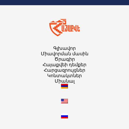
Գլխավոր
Միավորման մասին
Ծրագիր
Հայաքվեի դեմքեր
Հարցազրույցներ
Կոնտակտներ
Միանալ