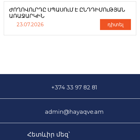
ԺՈՂՈՎՈւՐԴԸ ՍՊԱՍՈւՄ Է ԸՆԴԴԻՄՈւԹՅԱՆ
ԱՌԱՋԱՐԿԻՆ
23.07.2026
դիտել
+374 33 97 82 81
admin@hayaqve.am
Հետևիր մեզ՝