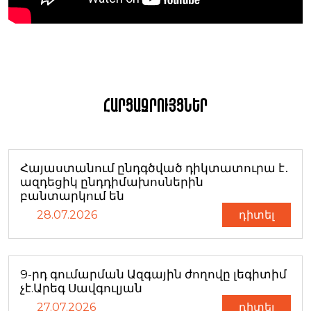
Հարցազրույցներ
Հայաստանում ընդգծված դիկտատուրա է․
ազդեցիկ ընդդիմախոսներին
բանտարկում են
28.07.2026
դիտել
9-րդ գումարման Ազգային ժողովը լեգիտիմ
չէ.Արեգ Սավգուլյան
27.07.2026
դիտել