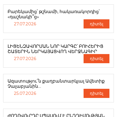
Բարեկամից՝ թշնամի, հակառակորդից՝
«դաշնակի՞ց»
27.07.2026
դիտել
ԼԻՑԵՆԶԱՎՈՐՄԱՆ ՆՈՐ ԿԱՐԳԸ՝ ԲՈՒՀԵՐԻՑ
ՇԱՏԵՐԻՆ ՆԵՐԿԱՅԱՑՎՈՂ ՎԵՐՋՆԱԳԻՐ
27.07.2026
դիտել
Ազատությու՜ն քաղբանտարկյալ Ավետիք
Չալաբյանին…
25.07.2026
դիտել
ԺՈՂՈՎՈւՐԴԸ ՍՊԱՍՈւՄ Է ԸՆԴԴԻՄՈւԹՅԱՆ