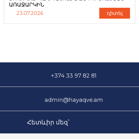
ԱՌԱՋԱՐԿԻՆ
23.07.2026
դիտել
+374 33 97 82 81
admin@hayaqve.am
Հետևիր մեզ՝