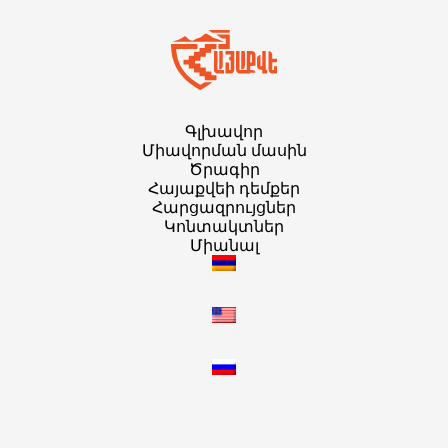
Գլխավոր
Միավորման մասին
Ծրագիր
Հայաքվեի դեմքեր
Հարցազրույցներ
Կոնտակտներ
Միանալ