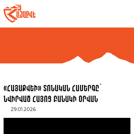
Skip
to
content
«ՀայաՔվեի» տոնական համերգը`
նվիրված Հայոց բանակի օրվան
29.01.2026