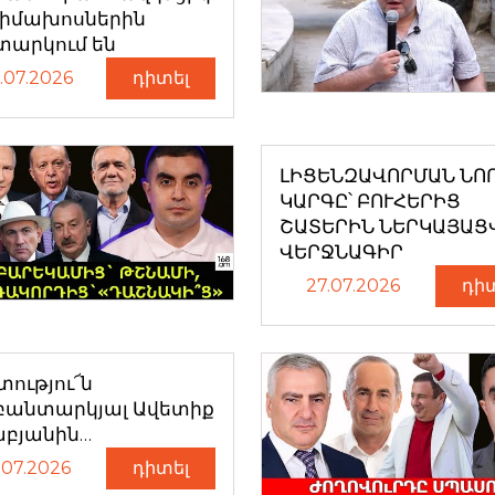
դիմախոսներին
տարկում են
.07.2026
դիտել
ԼԻՑԵՆԶԱՎՈՐՄԱՆ ՆՈ
ԿԱՐԳԸ՝ ԲՈՒՀԵՐԻՑ
ՇԱՏԵՐԻՆ ՆԵՐԿԱՅԱՑ
ՎԵՐՋՆԱԳԻՐ
27.07.2026
դի
ությու՜ն
բանտարկյալ Ավետիք
աբյանին…
.07.2026
դիտել