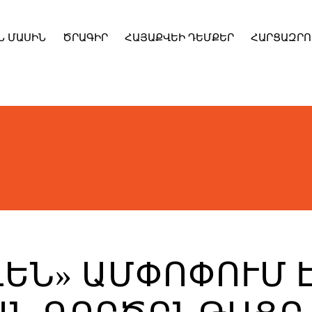
Ն ՄԱՍԻՆ
ԾՐԱԳԻՐ
ՀԱՅԱՔՎԵԻ ԴԵՄՔԵՐ
ՀԱՐՑԱԶՐՈ
ԵՆ» ԱՄՓՈՓՈՒՄ 