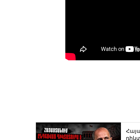
Հայ
դիկտ