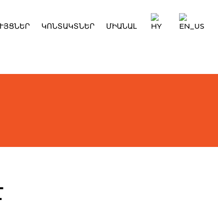
ՒՅՑՆԵՐ
ԿՈՆՏԱԿՏՆԵՐ
ՄԻԱՆԱԼ
Է