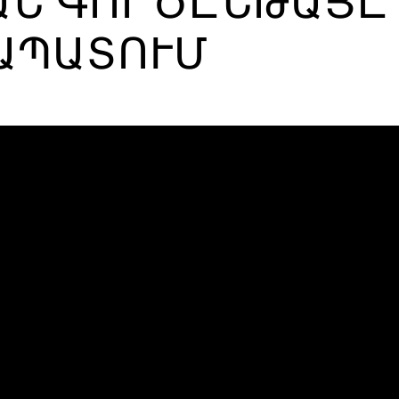
ԱՆ ԳՈՐԾԸՆԹԱՑԸ
ԱՊԱՏՈՒՄ