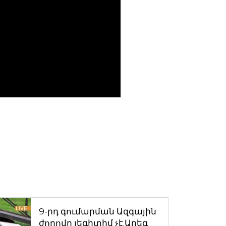
9-րդ գումարման Ազգային
ժողովը լեգիտիմ չէ.Արեգ