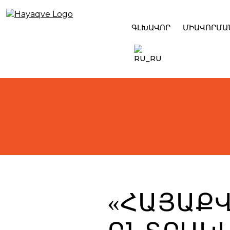
Skip
to
content
ԳԼԽԱՎՈՐ
ՄԻԱՎՈՐՄԱ
«ՀԱՅԱՔՎ