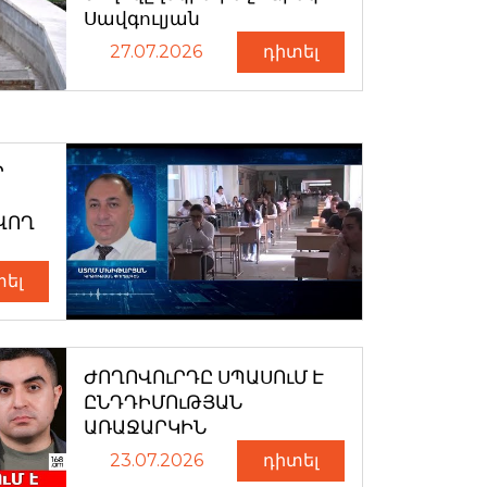
Սավգուլյան
27.07.2026
դիտել
Ր
ՎՈՂ
տել
ԺՈՂՈՎՈւՐԴԸ ՍՊԱՍՈւՄ Է
ԸՆԴԴԻՄՈւԹՅԱՆ
ԱՌԱՋԱՐԿԻՆ
23.07.2026
դիտել