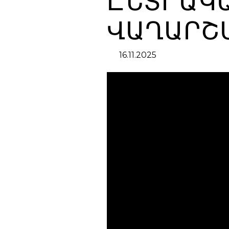
ԸՆՏՐԱԿ
ՎԱՂԱՐՇ
16.11.2025