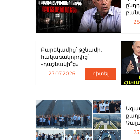
ընդ
բան
28
Բարեկամից՝ թշնամի,
հակառակորդից՝
«դաշնակի՞ց»
27.07.2026
դիտել
Ազատ
քաղ
Չալ
25