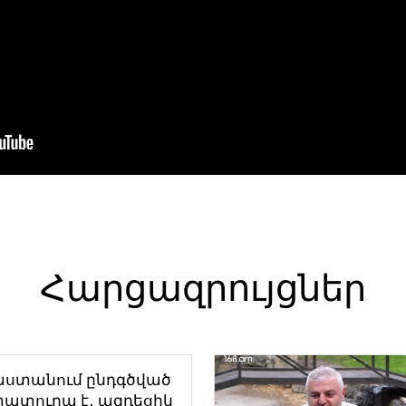
Հարցազրույցներ
աստանում ընդգծված
ատուրա է․ ազդեցիկ