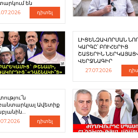
տարկում են
.07.2026
դիտել
ԼԻՑԵՆԶԱՎՈՐՄԱՆ ՆՈ
ԿԱՐԳԸ՝ ԲՈՒՀԵՐԻՑ
ՇԱՏԵՐԻՆ ՆԵՐԿԱՅԱՑ
ՎԵՐՋՆԱԳԻՐ
27.07.2026
դի
ությու՜ն
բանտարկյալ Ավետիք
աբյանին…
.07.2026
դիտել