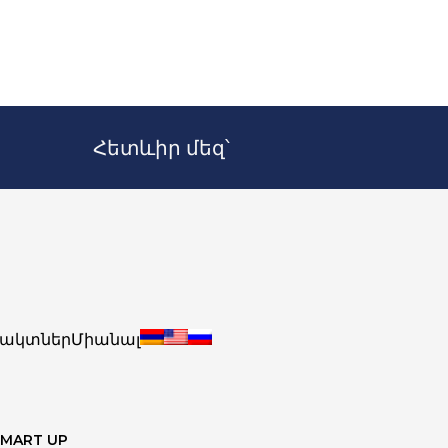
Հետևիր մեզ՝
ակտներ
Միանալ
SMART UP