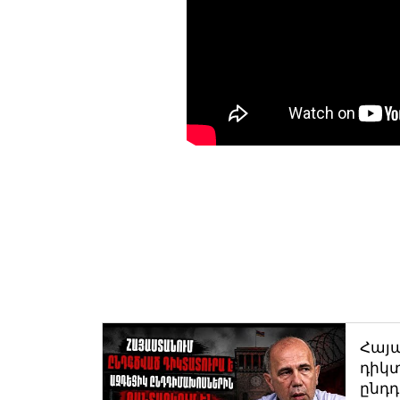
Հայ
դիկտ
ընդ