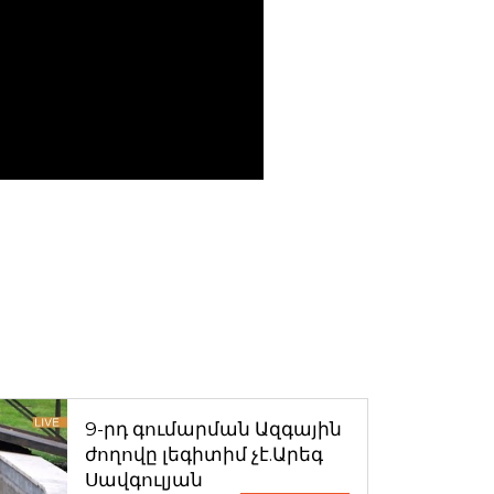
9-րդ գումարման Ազգային
ժողովը լեգիտիմ չէ.Արեգ
Սավգուլյան