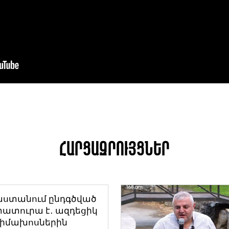
Հարցազրույցներ
աստանում ընդգծված
ատուրա է․ ազդեցիկ
դիմախոսներին