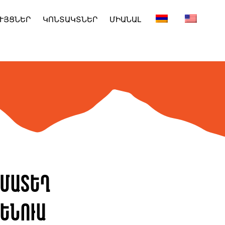
ՒՅՑՆԵՐ
ԿՈՆՏԱԿՏՆԵՐ
ՄԻԱՆԱԼ
ամատեղ
ենուա