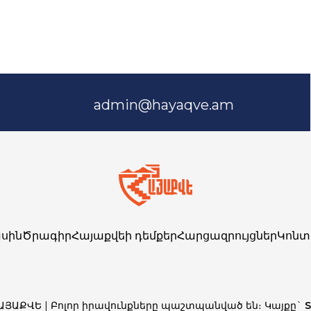
admin@hayaqve.am
սին
Ծրագիր
Հայաքվեի դեմքեր
Հարցազրույցներ
Կոնտ
ՀԱՅԱՔՎԵ | Բոլոր իրավունքները պաշտպանված են։ Կայքը`