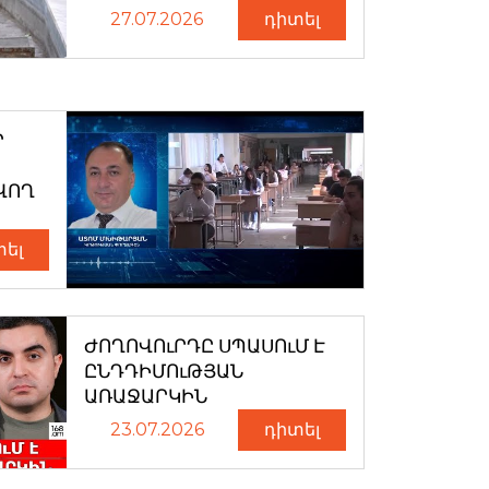
27.07.2026
դիտել
Ր
ՎՈՂ
տել
ԺՈՂՈՎՈւՐԴԸ ՍՊԱՍՈւՄ Է
ԸՆԴԴԻՄՈւԹՅԱՆ
ԱՌԱՋԱՐԿԻՆ
23.07.2026
դիտել