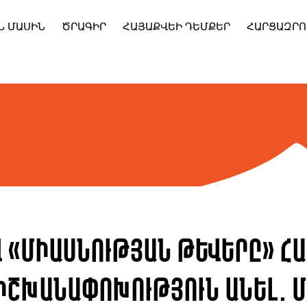
Ն ՄԱՍԻՆ
ԾՐԱԳԻՐ
ՀԱՅԱՔՎԵԻ ԴԵՄՔԵՐ
ՀԱՐՑԱԶՐՈ
 «Միասնության թևերը» հ
 իշխանափոխություն անել. Մ