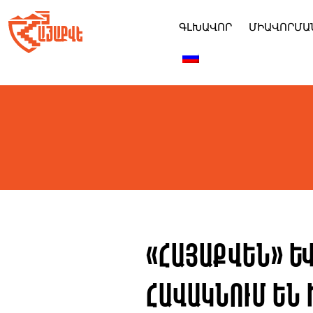
Skip
to
ԳԼԽԱՎՈՐ
ՄԻԱՎՈՐՄԱ
content
«ՀայաՔվեն» և
հավակնում են