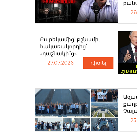
բան
28
Բարեկամից՝ թշնամի,
հակառակորդից՝
«դաշնակի՞ց»
27.07.2026
դիտել
Ազատ
քաղ
Չալ
25