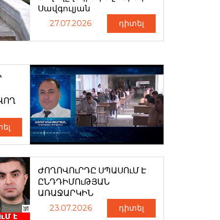
Սավգուլյան
27.07.2026
դիտել
Ր
ՎՈՂ
տել
ԺՈՂՈՎՈւՐԴԸ ՍՊԱՍՈւՄ Է
ԸՆԴԴԻՄՈւԹՅԱՆ
ԱՌԱՋԱՐԿԻՆ
23.07.2026
դիտել