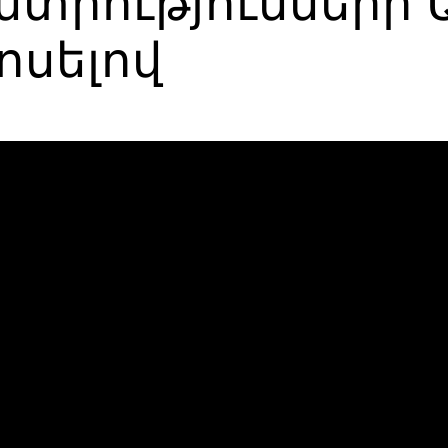
ընտրությունների
ոսելով