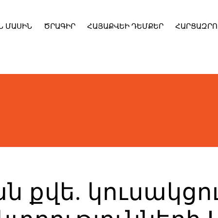
Ն ՄԱՍԻՆ
ԾՐԱԳԻՐ
ՀԱՅԱՔՎԵԻ ԴԵՄՔԵՐ
ՀԱՐՑԱԶՐՈ
 քվե. կուսակցու