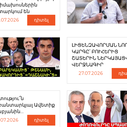
դիմախոսներին
տարկում են
.07.2026
դիտել
ԼԻՑԵՆԶԱՎՈՐՄԱՆ ՆՈ
ԿԱՐԳԸ՝ ԲՈՒՀԵՐԻՑ
ՇԱՏԵՐԻՆ ՆԵՐԿԱՅԱՑ
ՎԵՐՋՆԱԳԻՐ
27.07.2026
դի
ությու՜ն
բանտարկյալ Ավետիք
աբյանին…
.07.2026
դիտել