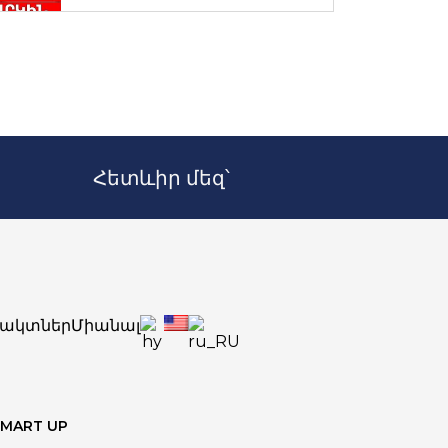
Հետևիր մեզ՝
ակտներ
Միանալ
SMART UP