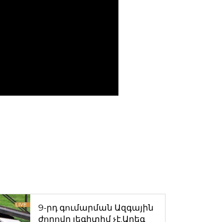
9-րդ գումարման Ազգային
ժողովը լեգիտիմ չէ.Արեգ