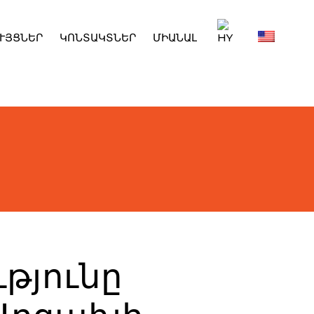
ՒՅՑՆԵՐ
ԿՈՆՏԱԿՏՆԵՐ
ՄԻԱՆԱԼ
թյունը