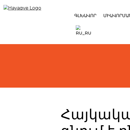
Skip
to
content
ԳԼԽԱՎՈՐ
ՄԻԱՎՈՐՄԱ
Հայկական