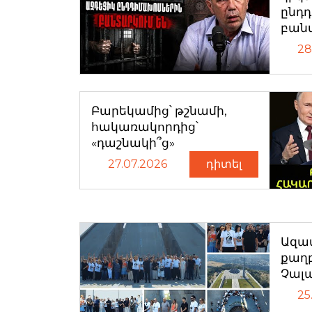
ընդ
բան
28
Բարեկամից՝ թշնամի,
հակառակորդից՝
«դաշնակի՞ց»
27.07.2026
դիտել
Ազատ
քաղ
Չալ
25