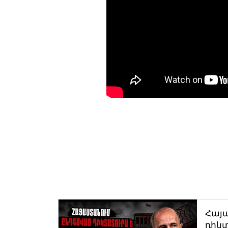
Հայ
դիկտ