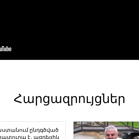
Հարցազրույցներ
աստանում ընդգծված
ատուրա է․ ազդեցիկ