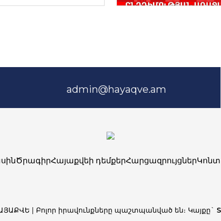
admin@hayaqve.am
սին
Ծրագիր
Հայաքվեի դեմքեր
Հարցազրույցներ
Կոնտ
ՀԱՅԱՔՎԵ | Բոլոր իրավունքները պաշտպանված են։ Կայքը`