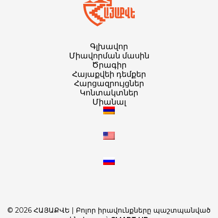
Գլխավոր
Միավորման մասին
Ծրագիր
Հայաքվեի դեմքեր
Հարցազրույցներ
Կոնտակտներ
Միանալ
© 2026 ՀԱՅԱՔՎԵ | Բոլոր իրավունքները պաշտպանված