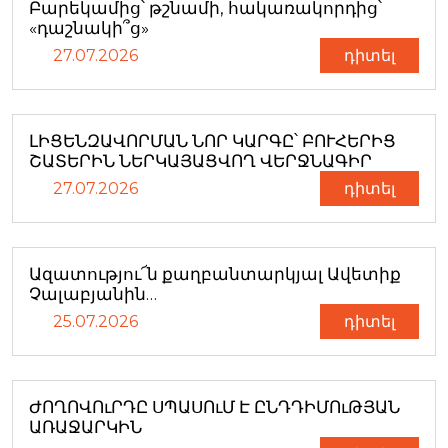
Բարեկամից՝ թշնամի, հակառակորդից՝
«դաշնակի՞ց»
27.07.2026
դիտել
ԼԻՑԵՆԶԱՎՈՐՄԱՆ ՆՈՐ ԿԱՐԳԸ՝ ԲՈՒՀԵՐԻՑ
ՇԱՏԵՐԻՆ ՆԵՐԿԱՅԱՑՎՈՂ ՎԵՐՋՆԱԳԻՐ
27.07.2026
դիտել
Ազատությու՜ն քաղբանտարկյալ Ավետիք
Չալաբյանին…
25.07.2026
դիտել
ԺՈՂՈՎՈւՐԴԸ ՍՊԱՍՈւՄ Է ԸՆԴԴԻՄՈւԹՅԱՆ
ԱՌԱՋԱՐԿԻՆ