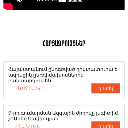
Հարցազրույցներ
Հայաստանում ընդգծված դիկտատուրա է․
ազդեցիկ ընդդիմախոսներին
բանտարկում են
28.07.2026
դիտել
9-րդ գումարման Ազգային ժողովը լեգիտիմ
չէ.Արեգ Սավգուլյան
27.07.2026
դիտել