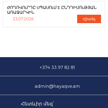
ԺՈՂՈՎՈւՐԴԸ ՍՊԱՍՈւՄ Է ԸՆԴԴԻՄՈւԹՅԱՆ
ԱՌԱՋԱՐԿԻՆ
23.07.2026
դիտել
+374 33 97 82 81
admin@hayaqve.am
Հետևիր մեզ՝