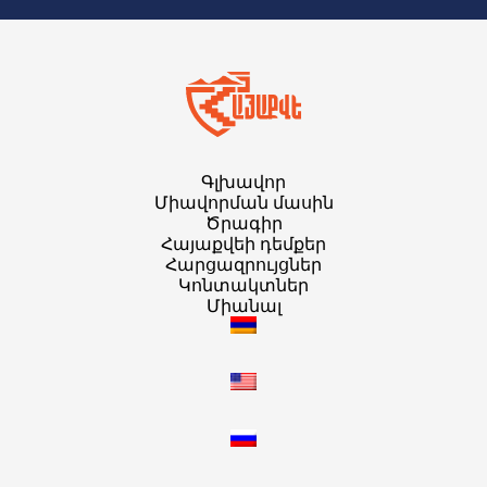
Գլխավոր
Միավորման մասին
Ծրագիր
Հայաքվեի դեմքեր
Հարցազրույցներ
Կոնտակտներ
Միանալ