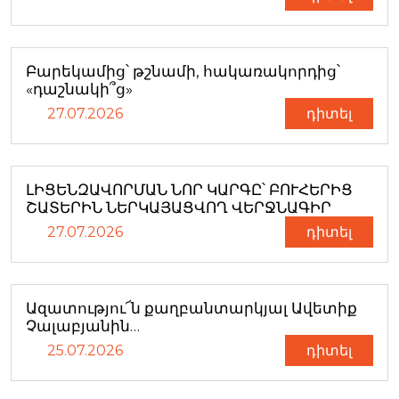
Բարեկամից՝ թշնամի, հակառակորդից՝
«դաշնակի՞ց»
27.07.2026
դիտել
ԼԻՑԵՆԶԱՎՈՐՄԱՆ ՆՈՐ ԿԱՐԳԸ՝ ԲՈՒՀԵՐԻՑ
ՇԱՏԵՐԻՆ ՆԵՐԿԱՅԱՑՎՈՂ ՎԵՐՋՆԱԳԻՐ
27.07.2026
դիտել
Ազատությու՜ն քաղբանտարկյալ Ավետիք
Չալաբյանին…
25.07.2026
դիտել