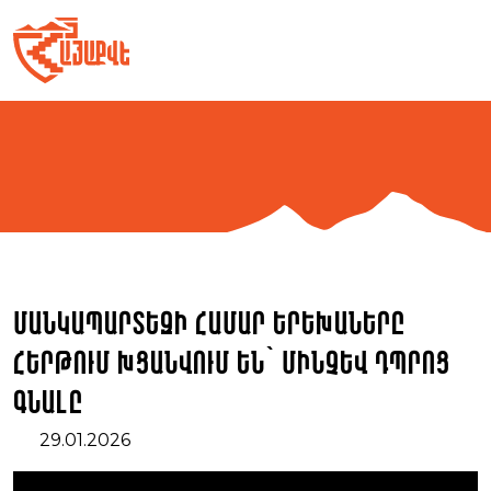
Skip
to
content
ՄԱՆԿԱՊԱՐՏԵԶԻ ՀԱՄԱՐ ԵՐԵԽԱՆԵՐԸ
ՀԵՐԹՈՒՄ ԽՑԱՆՎՈՒՄ ԵՆ՝ ՄԻՆՉԵՎ ԴՊՐՈՑ
ԳՆԱԼԸ
29.01.2026