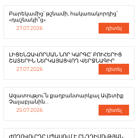
Բարեկամից՝ թշնամի, հակառակորդից՝
«դաշնակի՞ց»
27.07.2026
դիտել
ԼԻՑԵՆԶԱՎՈՐՄԱՆ ՆՈՐ ԿԱՐԳԸ՝ ԲՈՒՀԵՐԻՑ
ՇԱՏԵՐԻՆ ՆԵՐԿԱՅԱՑՎՈՂ ՎԵՐՋՆԱԳԻՐ
27.07.2026
դիտել
Ազատությու՜ն քաղբանտարկյալ Ավետիք
Չալաբյանին…
25.07.2026
դիտել
ԺՈՂՈՎՈւՐԴԸ ՍՊԱՍՈւՄ Է ԸՆԴԴԻՄՈւԹՅԱՆ