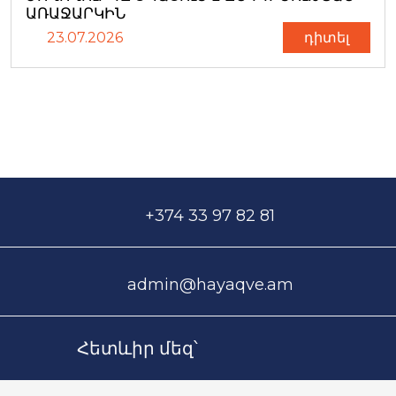
ԱՌԱՋԱՐԿԻՆ
23.07.2026
դիտել
+374 33 97 82 81
admin@hayaqve.am
Հետևիր մեզ՝