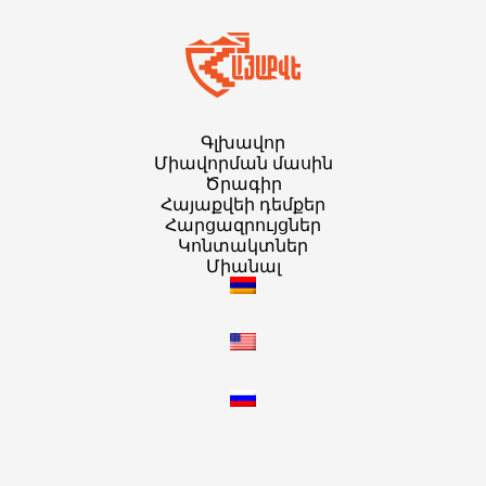
Գլխավոր
Միավորման մասին
Ծրագիր
Հայաքվեի դեմքեր
Հարցազրույցներ
Կոնտակտներ
Միանալ