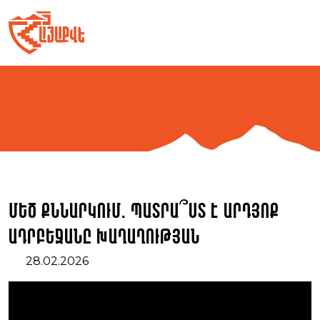
Skip
to
content
Մեծ քննարկում. Պատրա՞ստ է արդյոք
Ադրբեջանը խաղաղության
28.02.2026